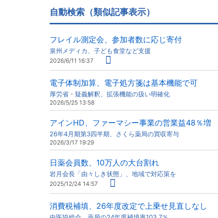
自動検索（類似記事表示）
フレイル測定会、参加者数に応じ寄付
泉州メディカ、子ども食堂など支援
2026/6/11 16:37
電子体制加算、電子処方箋は基本機能で可
厚労省・疑義解釈、拡張機能の扱い明確化
2026/5/25 13:58
アインHD、ファーマシー事業の営業益48％増
26年4月期第3四半期、さくら薬局の買収寄与
2026/3/17 19:29
日薬会員数、10万人の大台割れ
岩月会長「由々しき状態」、地域で対応策を
2025/12/24 14:57
消費税補填、26年度改定で上乗せ見直しなし
中医協総会、薬局の24年度補填率103.7％