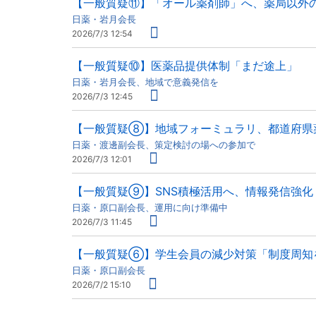
【一般質疑⑪】「オール薬剤師」へ、薬局以外
日薬・岩月会長
2026/7/3 12:54
【一般質疑⑩】医薬品提供体制「まだ途上」
日薬・岩月会長、地域で意義発信を
2026/7/3 12:45
【一般質疑⑧】地域フォーミュラリ、都道府県
日薬・渡邊副会長、策定検討の場への参加で
2026/7/3 12:01
【一般質疑⑨】SNS積極活用へ、情報発信強化
日薬・原口副会長、運用に向け準備中
2026/7/3 11:45
【一般質疑⑥】学生会員の減少対策「制度周知
日薬・原口副会長
2026/7/2 15:10