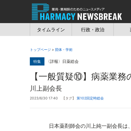
Jump
to
navigation
タイムライン
行政・政治
トップページ
>
団体・学術
〈詳報〉日薬総会
特集
【一般質疑⑩】病薬業務
川上副会長
2023/6/30 17:40
【タグ】
第102回定時総会
日本薬剤師会の川上純一副会長は、