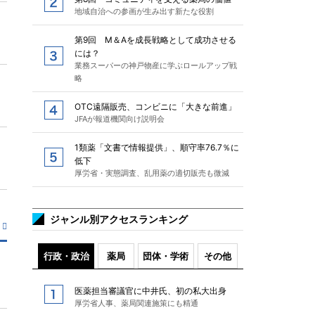
地域自治への参画が生み出す新たな役割
第9回 M＆Aを成長戦略として成功させる
には？
業務スーパーの神戸物産に学ぶロールアップ戦
略
OTC遠隔販売、コンビニに「大きな前進」
JFAが報道機関向け説明会
1類薬「文書で情報提供」、順守率76.7％に
低下
厚労省・実態調査、乱用薬の適切販売も微減
ジャンル別アクセスランキング
行政・政治
薬局
団体・学術
その他
医薬担当審議官に中井氏、初の私大出身
厚労省人事、薬局関連施策にも精通