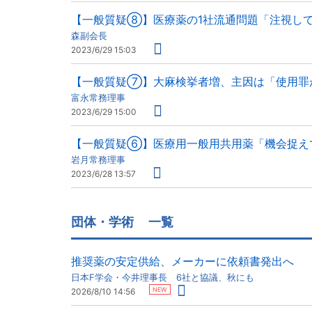
【一般質疑⑧】医療薬の1社流通問題「注視し
森副会長
2023/6/29 15:03
【一般質疑⑦】大麻検挙者増、主因は「使用罪
富永常務理事
2023/6/29 15:00
【一般質疑⑥】医療用一般用共用薬「機会捉え
岩月常務理事
2023/6/28 13:57
団体・学術
一覧
推奨薬の安定供給、メーカーに依頼書発出へ
日本F学会・今井理事長 6社と協議、秋にも
NEW
2026/8/10 14:56