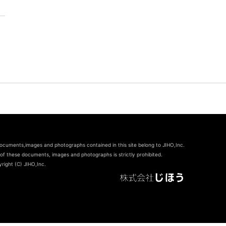
documents,images and photographs contained in this site belong to JIHO,Inc.
of these documents, images and photographs is strictly prohibited.
right (C) JIHO,Inc.