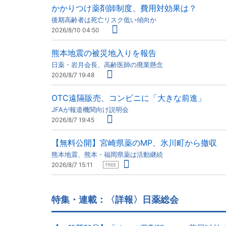
かかりつけ薬剤師制度、費用対効果は？
後期高齢者は死亡リスク低い傾向か
2026/8/10 04:50
熊本地震の被災地入りを報告
日薬・岩月会長、高齢医師の廃業懸念
2026/8/7 19:48
OTC遠隔販売、コンビニに「大きな前進」
JFAが報道機関向け説明会
2026/8/7 19:45
【無料公開】宮崎県薬のMP、氷川町から撤収
熊本地震、熊本・福岡県薬は活動継続
2026/8/7 15:11
FREE
特集・連載：〈詳報〉日薬総会