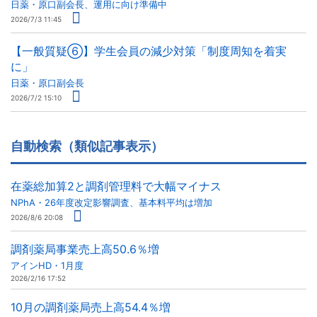
日薬・原口副会長、運用に向け準備中
2026/7/3 11:45
【一般質疑⑥】学生会員の減少対策「制度周知を着実
に」
日薬・原口副会長
2026/7/2 15:10
自動検索（類似記事表示）
在薬総加算2と調剤管理料で大幅マイナス
NPhA・26年度改定影響調査、基本料平均は増加
2026/8/6 20:08
調剤薬局事業売上高50.6％増
アインHD・1月度
2026/2/16 17:52
10月の調剤薬局売上高54.4％増