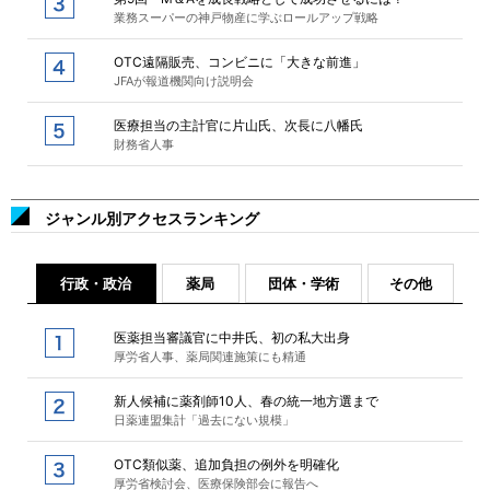
業務スーパーの神戸物産に学ぶロールアップ戦略
OTC遠隔販売、コンビニに「大きな前進」
JFAが報道機関向け説明会
医療担当の主計官に片山氏、次長に八幡氏
財務省人事
ジャンル別アクセスランキング
行政・政治
薬局
団体・学術
その他
医薬担当審議官に中井氏、初の私大出身
厚労省人事、薬局関連施策にも精通
新人候補に薬剤師10人、春の統一地方選まで
日薬連盟集計「過去にない規模」
OTC類似薬、追加負担の例外を明確化
厚労省検討会、医療保険部会に報告へ