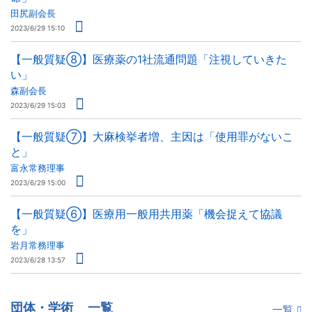
田尻副会長
2023/6/29 15:10
【一般質疑⑧】医療薬の1社流通問題「注視していきた
い」
森副会長
2023/6/29 15:03
【一般質疑⑦】大麻検挙者増、主因は「使用罪がないこ
と」
富永常務理事
2023/6/29 15:00
【一般質疑⑥】医療用一般用共用薬「機会捉えて協議
を」
岩月常務理事
2023/6/28 13:57
団体・学術
一覧
一覧