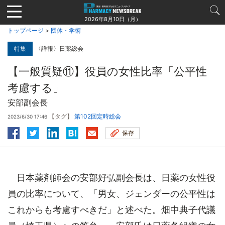
Jump
to
2026年8月10日（月）
navigation
トップページ
>
団体・学術
特集
〈詳報〉日薬総会
【一般質疑⑪】役員の女性比率「公平性
考慮する」
安部副会長
【タグ】
第102回定時総会
2023/6/30 17:46
保存
日本薬剤師会の安部好弘副会長は、日薬の女性役
員の比率について、「男女、ジェンダーの公平性は
これからも考慮すべきだ」と述べた。畑中典子代議