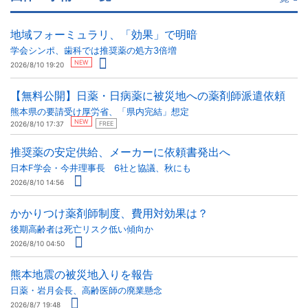
地域フォーミュラリ、「効果」で明暗
学会シンポ、歯科では推奨薬の処方3倍増
NEW
2026/8/10 19:20
【無料公開】日薬・日病薬に被災地への薬剤師派遣依頼
熊本県の要請受け厚労省、「県内完結」想定
NEW
2026/8/10 17:37
FREE
推奨薬の安定供給、メーカーに依頼書発出へ
日本F学会・今井理事長 6社と協議、秋にも
2026/8/10 14:56
かかりつけ薬剤師制度、費用対効果は？
後期高齢者は死亡リスク低い傾向か
2026/8/10 04:50
熊本地震の被災地入りを報告
日薬・岩月会長、高齢医師の廃業懸念
2026/8/7 19:48