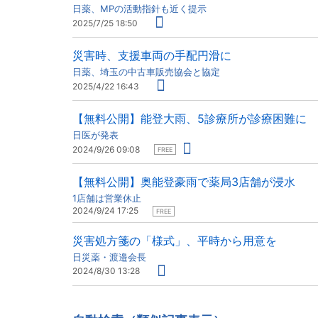
日薬、MPの活動指針も近く提示
2025/7/25 18:50
災害時、支援車両の手配円滑に
日薬、埼玉の中古車販売協会と協定
2025/4/22 16:43
【無料公開】能登大雨、5診療所が診療困難に
日医が発表
2024/9/26 09:08
FREE
【無料公開】奥能登豪雨で薬局3店舗が浸水
1店舗は営業休止
2024/9/24 17:25
FREE
災害処方箋の「様式」、平時から用意を
日災薬・渡邉会長
2024/8/30 13:28