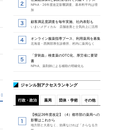
NPhA・26年度改定影響調査、基本料平均は増
加
顧客満足度調査を毎年実施、社内表彰も
いまいメディカル 店舗改善と士気向上に活用
オンライン服薬指導ブース、利用薬局を募集
北海道・西興部厚生診療所、村内に薬局なく
「穿刺血」検査薬のOTC化、厚労省に要望
書
NPhA、薬剤師による補助の明確化も
ジャンル別アクセスランキング
行政・政治
薬局
団体・学術
その他
【検証26年度改定】（4）都市部の薬局への
影響はこれから
地方部と大差なく、効果なければ「さらなる方