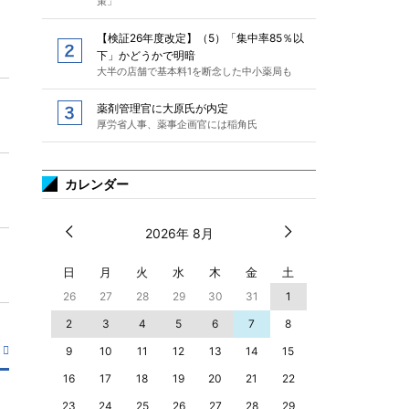
策」
【検証26年度改定】（5）「集中率85％以
下」かどうかで明暗
大半の店舗で基本料1を断念した中小薬局も
薬剤管理官に大原氏が内定
厚労省人事、薬事企画官には稲角氏
カレンダー
2026年 8月
日
月
火
水
木
金
土
26
27
28
29
30
31
1
2
3
4
5
6
7
8
9
10
11
12
13
14
15
16
17
18
19
20
21
22
23
24
25
26
27
28
29