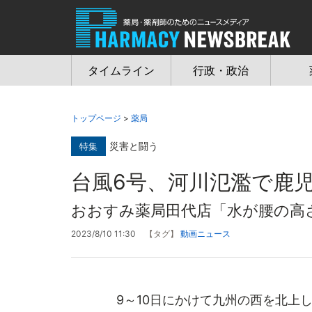
Jump
to
navigation
タイムライン
行政・政治
トップページ
>
薬局
災害と闘う
特集
台風6号、河川氾濫で鹿
おおすみ薬局田代店「水が腰の高
2023/8/10 11:30
【タグ】
動画ニュース
9～10日にかけて九州の西を北上