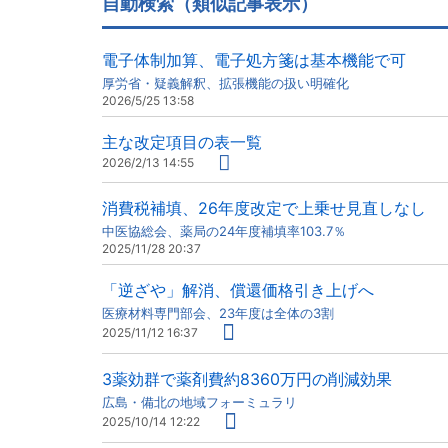
自動検索（類似記事表示）
電子体制加算、電子処方箋は基本機能で可
厚労省・疑義解釈、拡張機能の扱い明確化
2026/5/25 13:58
主な改定項目の表一覧
2026/2/13 14:55
消費税補填、26年度改定で上乗せ見直しなし
中医協総会、薬局の24年度補填率103.7％
2025/11/28 20:37
「逆ざや」解消、償還価格引き上げへ
医療材料専門部会、23年度は全体の3割
2025/11/12 16:37
3薬効群で薬剤費約8360万円の削減効果
広島・備北の地域フォーミュラリ
2025/10/14 12:22