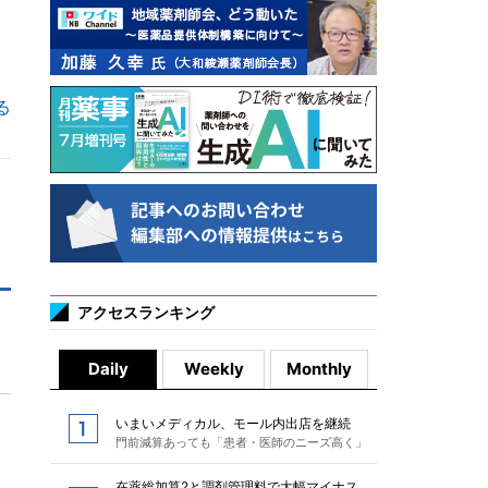
る
アクセスランキング
Daily
Weekly
Monthly
いまいメディカル、モール内出店を継続
門前減算あっても「患者・医師のニーズ高く」
在薬総加算2と調剤管理料で大幅マイナス