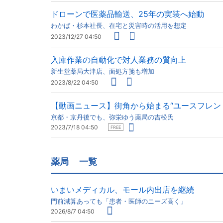
ドローンで医薬品輸送、25年の実装へ始動
わかば・杉本社長、在宅と災害時の活用を想定
2023/12/27 04:50
入庫作業の自動化で対人業務の質向上
新生堂薬局大津店、面処方箋も増加
2023/8/22 04:50
【動画ニュース】街角から始まる“ユースフレン
京都・京丹後でも、弥栄ゆう薬局の吉松氏
2023/7/18 04:50
FREE
薬局
一覧
いまいメディカル、モール内出店を継続
門前減算あっても「患者・医師のニーズ高く」
2026/8/7 04:50