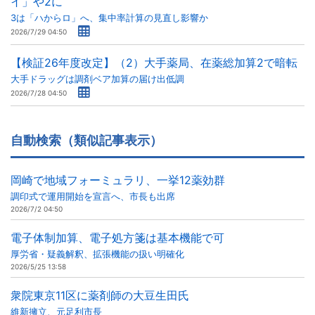
イ」や2に
3は「ハからロ」へ、集中率計算の見直し影響か
2026/7/29 04:50
【検証26年度改定】（2）大手薬局、在薬総加算2で暗転
大手ドラッグは調剤ベア加算の届け出低調
2026/7/28 04:50
自動検索（類似記事表示）
岡崎で地域フォーミュラリ、一挙12薬効群
調印式で運用開始を宣言へ、市長も出席
2026/7/2 04:50
電子体制加算、電子処方箋は基本機能で可
厚労省・疑義解釈、拡張機能の扱い明確化
2026/5/25 13:58
衆院東京11区に薬剤師の大豆生田氏
維新擁立、元足利市長