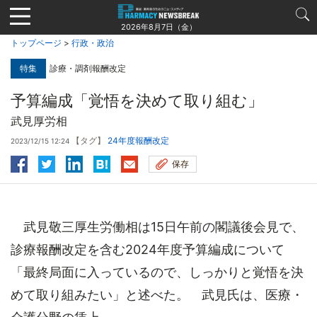
Jump
to
2026年8月7日（金）
navigation
トップページ
>
行政・政治
特集
診療・調剤報酬改定
予算編成「覚悟を決めて取り組む」
武見厚労相
【タグ】
24年度報酬改定
2023/12/15 12:24
保存
武見敬三厚生労働相は15日午前の閣議後会見で、
診療報酬改定を含む2024年度予算編成について
「最終局面に入っているので、しっかりと覚悟を決
めて取り組みたい」と述べた。 武見氏は、医療・