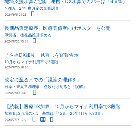
地域支援加算7点減、連携・DX加算でカバーは「8.8％」
NPhA、24年度改定の影響調査
2024/9/5 21:28
長期品選定療養、医療関係者向けポスターを公開
厚労省、後発品推奨求める
2024/8/22 15:51
「医療DX加算」見直しを官報告示
10月からマイナ利用率で3段階
2024/8/20 16:20
改定に至るまでの「議論の理解を」
日薬・豊見常務理事、点数だけ見ると「誤解」
2024/7/30 20:10
【続報】医療DX加算、10月からマイナ利用率で3段階
加算1は3点増の7点、基準は「15％、25年1月から30％」
2024/7/17 17:01