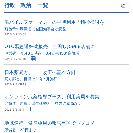
行政・政治
一覧
一覧
モバイルファーマシーの平時利用「積極検討を」
難色示す厚労省に全国知事会が意見
2026/8/7 15:56
OTC緊急避妊薬販売、全国1万5969店舗に
厚労省・今月3日時点、6月から1381店舗増
2026/8/7 12:16
日本薬局方、二十改正へ基本方針
局方部会、目標は31年4月施行
2026/8/7 09:13
オンライン服薬指導ブース、利用薬局を募集
北海道・西興部厚生診療所、村内に薬局なく
2026/8/6 18:11
地域連携・健増薬局の報告事項でパブコメ
厚労省、29日まで