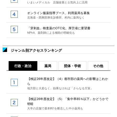
いまいメディカル 店舗改善と士気向上に活用
オンライン服薬指導ブース、利用薬局を募集
北海道・西興部厚生診療所、村内に薬局なく
「穿刺血」検査薬のOTC化、厚労省に要望書
NPhA、薬剤師による補助の明確化も
ジャンル別アクセスランキング
行政・政治
薬局
団体・学術
その他
【検証26年度改定】（4）都市部の薬局への影響はこれか
ら
地方部と大差なく、効果なければ「さらなる方策」
【検証26年度改定】（5）「集中率85％以下」かどうかで
明暗
大半の店舗で基本料1を断念した中小薬局も