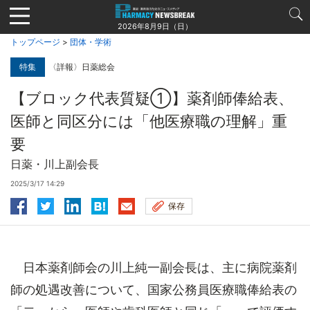
Jump
to
2026年8月9日（日）
navigation
トップページ
>
団体・学術
特集
〈詳報〉日薬総会
【ブロック代表質疑①】薬剤師俸給表、
医師と同区分には「他医療職の理解」重
要
日薬・川上副会長
2025/3/17 14:29
保存
日本薬剤師会の川上純一副会長は、主に病院薬剤
師の処遇改善について、国家公務員医療職俸給表の