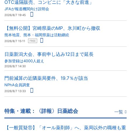
OTC遠隔販売、コンビニに「大きな前進」
JFAが報道機関向け説明会
2026/8/7 19:45
【無料公開】宮崎県薬のMP、氷川町から撤収
熊本地震、熊本・福岡県薬は活動継続
2026/8/7 15:11
FREE
日薬新潟大会、事前申し込み12日まで延長
参加登録は4000人超え
2026/8/7 14:30
門前減算の近隣薬局要件、19.7％が該当
NPhA会員調査
2026/8/7 13:33
特集・連載：〈詳報〉日薬総会
一覧
【一般質疑⑪】「オール薬剤師」へ、薬局以外の職種も重