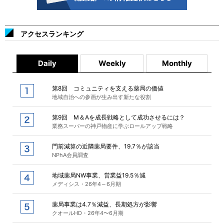
アクセスランキング
Daily
Weekly
Monthly
第8回 コミュニティを支える薬局の価値
地域自治への参画が生み出す新たな役割
第9回 M＆Aを成長戦略として成功させるには？
業務スーパーの神戸物産に学ぶロールアップ戦略
門前減算の近隣薬局要件、19.7％が該当
NPhA会員調査
地域薬局NW事業、営業益19.5％減
メディシス・26年4～6月期
薬局事業は4.7％減益、長期処方が影響
クオールHD・26年4〜6月期