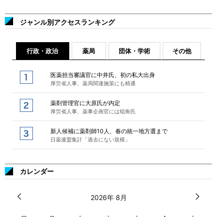
ジャンル別アクセスランキング
行政・政治
薬局
団体・学術
その他
医薬担当審議官に中井氏、初の私大出身
厚労省人事、薬局関連施策にも精通
薬剤管理官に大原氏が内定
厚労省人事、薬事企画官には稲角氏
新人候補に薬剤師10人、春の統一地方選まで
日薬連盟集計「過去にない規模」
カレンダー
2026年 8月