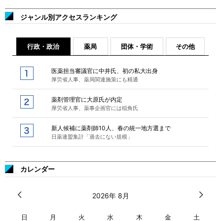
ジャンル別アクセスランキング
行政・政治
薬局
団体・学術
その他
医薬担当審議官に中井氏、初の私大出身
厚労省人事、薬局関連施策にも精通
薬剤管理官に大原氏が内定
厚労省人事、薬事企画官には稲角氏
新人候補に薬剤師10人、春の統一地方選まで
日薬連盟集計「過去にない規模」
カレンダー
2026年 8月
日
月
火
水
木
金
土