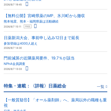
2026/8/7 19:45
【無料公開】宮崎県薬のMP、氷川町から撤収
熊本地震、熊本・福岡県薬は活動継続
2026/8/7 15:11
FREE
日薬新潟大会、事前申し込み12日まで延長
参加登録は4000人超え
2026/8/7 14:30
門前減算の近隣薬局要件、19.7％が該当
NPhA会員調査
2026/8/7 13:33
特集・連載：〈詳報〉日薬総会
一覧
【一般質疑⑪】「オール薬剤師」へ、薬局以外の職種も重
視