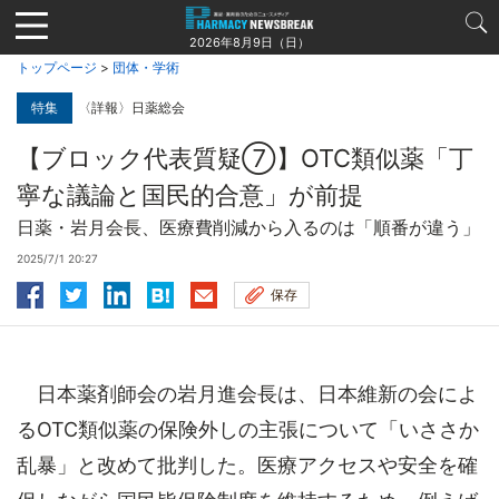
Jump
to
2026年8月9日（日）
navigation
トップページ
>
団体・学術
特集
〈詳報〉日薬総会
【ブロック代表質疑⑦】OTC類似薬「丁
寧な議論と国民的合意」が前提
日薬・岩月会長、医療費削減から入るのは「順番が違う」
2025/7/1 20:27
保存
日本薬剤師会の岩月進会長は、日本維新の会によ
るOTC類似薬の保険外しの主張について「いささか
乱暴」と改めて批判した。医療アクセスや安全を確