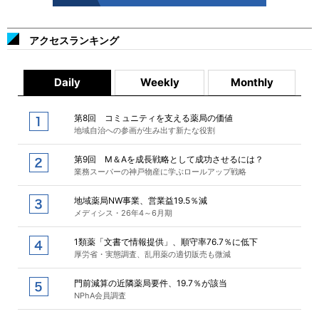
アクセスランキング
Daily
Weekly
Monthly
第8回 コミュニティを支える薬局の価値
地域自治への参画が生み出す新たな役割
第9回 M＆Aを成長戦略として成功させるには？
業務スーパーの神戸物産に学ぶロールアップ戦略
地域薬局NW事業、営業益19.5％減
メディシス・26年4～6月期
1類薬「文書で情報提供」、順守率76.7％に低下
厚労省・実態調査、乱用薬の適切販売も微減
門前減算の近隣薬局要件、19.7％が該当
NPhA会員調査