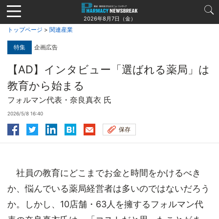
Jump
to
2026年8月7日（金）
navigation
トップページ
>
関連産業
特集
企画広告
【AD】インタビュー「選ばれる薬局」は
教育から始まる
フォルマン代表・奈良真衣 氏
2026/5/8 16:40
保存
社員の教育にどこまでお金と時間をかけるべき
か、悩んでいる薬局経営者は多いのではないだろう
か。しかし、10店舗・63人を擁するフォルマン代