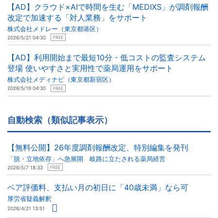
【AD】クラウド×AIで時間を生む「MEDIXS」が調剤報酬
改定で加速する「対人業務」をサポート
株式会社メドレー（東京都港区）
2026/5/21 04:30
FREE
【AD】利用開始まで最短10分・低コストの監査システム
登場 使いやすさと実用性で薬局運用をサポート
株式会社メディナビ（東京都新宿区）
2026/5/19 04:30
FREE
自動検索（類似記事表示）
【無料公開】26年度調剤報酬改定、特別編集を発刊
「脱・立地依存」へ急展開 岐路に立たされる薬局経営
2026/5/7 18:33
FREE
ベア評価料、支払い月の初日に「40歳未満」なら可
厚労省疑義解釈
2026/4/21 13:51