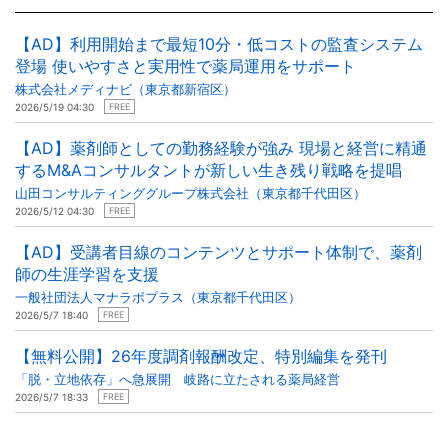
【AD】利用開始まで最短10分・低コストの監査システム
登場 使いやすさと実用性で薬局運用をサポート
株式会社メディナビ（東京都新宿区）
2026/5/19 04:30
FREE
【AD】薬剤師としての勤務経験が強み 現場と経営に精通
するM&Aコンサルタントが新しい生き残り戦略を提唱
山田コンサルティンググループ株式会社（東京都千代田区）
2026/5/12 04:30
FREE
【AD】受講者目線のコンテンツとサポート体制で、薬剤
師の生涯学習を支援
一般社団法人マナラボプラス（東京都千代田区）
2026/5/7 18:40
FREE
【無料公開】26年度調剤報酬改定、特別編集を発刊
「脱・立地依存」へ急展開 岐路に立たされる薬局経営
2026/5/7 18:33
FREE