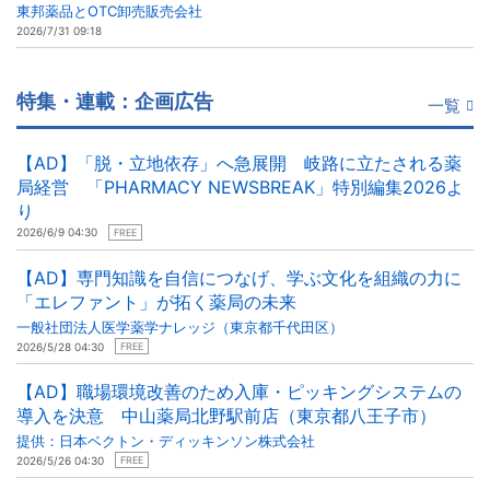
東邦薬品とOTC卸売販売会社
2026/7/31 09:18
特集・連載：企画広告
一覧
【AD】「脱・立地依存」へ急展開 岐路に立たされる薬
局経営 「PHARMACY NEWSBREAK」特別編集2026よ
り
2026/6/9 04:30
FREE
【AD】専門知識を自信につなげ、学ぶ文化を組織の力に
「エレファント」が拓く薬局の未来
一般社団法人医学薬学ナレッジ（東京都千代田区）
2026/5/28 04:30
FREE
【AD】職場環境改善のため入庫・ピッキングシステムの
導入を決意 中山薬局北野駅前店（東京都八王子市）
提供：日本ベクトン・ディッキンソン株式会社
2026/5/26 04:30
FREE