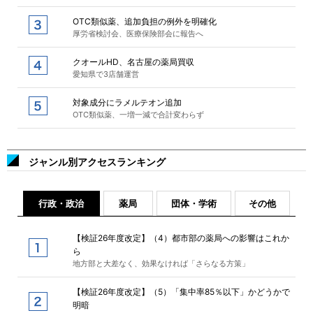
OTC類似薬、追加負担の例外を明確化
厚労省検討会、医療保険部会に報告へ
クオールHD、名古屋の薬局買収
愛知県で3店舗運営
対象成分にラメルテオン追加
OTC類似薬、一増一減で合計変わらず
ジャンル別アクセスランキング
行政・政治
薬局
団体・学術
その他
【検証26年度改定】（4）都市部の薬局への影響はこれか
ら
地方部と大差なく、効果なければ「さらなる方策」
【検証26年度改定】（5）「集中率85％以下」かどうかで
明暗