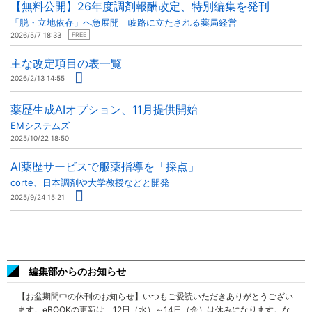
【無料公開】26年度調剤報酬改定、特別編集を発刊
「脱・立地依存」へ急展開 岐路に立たされる薬局経営
2026/5/7 18:33
FREE
主な改定項目の表一覧
2026/2/13 14:55
薬歴生成AIオプション、11月提供開始
EMシステムズ
2025/10/22 18:50
AI薬歴サービスで服薬指導を「採点」
corte、日本調剤や大学教授などと開発
2025/9/24 15:21
編集部からのお知らせ
【お盆期間中の休刊のお知らせ】いつもご愛読いただきありがとうござい
ます。eBOOKの更新は、12日（水）～14日（金）は休みになります。な