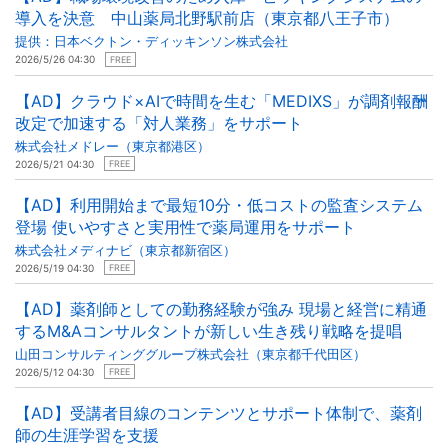
導入を決意 中山薬局北野駅前店（東京都八王子市）
提供：日本ベクトン・ディッキンソン株式会社
2026/5/26 04:30
FREE
【AD】クラウド×AIで時間を生む「MEDIXS」が調剤報酬
改定で加速する「対人業務」をサポート
株式会社メドレー（東京都港区）
2026/5/21 04:30
FREE
【AD】利用開始まで最短10分・低コストの監査システム
登場 使いやすさと実用性で薬局運用をサポート
株式会社メディナビ（東京都新宿区）
2026/5/19 04:30
FREE
【AD】薬剤師としての勤務経験が強み 現場と経営に精通
するM&Aコンサルタントが新しい生き残り戦略を提唱
山田コンサルティンググループ株式会社（東京都千代田区）
2026/5/12 04:30
FREE
【AD】受講者目線のコンテンツとサポート体制で、薬剤
師の生涯学習を支援