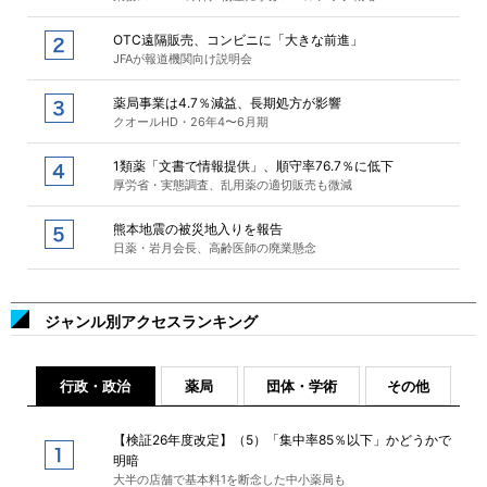
OTC遠隔販売、コンビニに「大きな前進」
JFAが報道機関向け説明会
薬局事業は4.7％減益、長期処方が影響
クオールHD・26年4〜6月期
1類薬「文書で情報提供」、順守率76.7％に低下
厚労省・実態調査、乱用薬の適切販売も微減
熊本地震の被災地入りを報告
日薬・岩月会長、高齢医師の廃業懸念
ジャンル別アクセスランキング
行政・政治
薬局
団体・学術
その他
【検証26年度改定】（5）「集中率85％以下」かどうかで
明暗
大半の店舗で基本料1を断念した中小薬局も