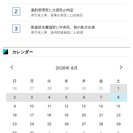
薬剤管理官に大原氏が内定
厚労省人事、薬事企画官には稲角氏
医薬担当審議官に中井氏、初の私大出身
厚労省人事、薬局関連施策にも精通
カレンダー
2026年 8月
日
月
火
水
木
金
土
26
27
28
29
30
31
1
2
3
4
5
6
7
8
9
10
11
12
13
14
15
16
17
18
19
20
21
22
23
24
25
26
27
28
29
30
31
1
2
3
4
5