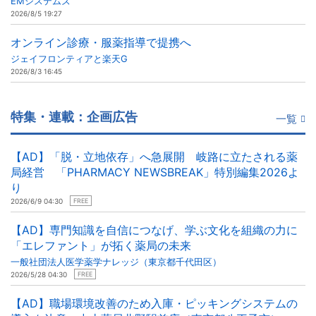
EMシステムズ
2026/8/5 19:27
オンライン診療・服薬指導で提携へ
ジェイフロンティアと楽天G
2026/8/3 16:45
特集・連載：企画広告
一覧
【AD】「脱・立地依存」へ急展開 岐路に立たされる薬
局経営 「PHARMACY NEWSBREAK」特別編集2026よ
り
2026/6/9 04:30
FREE
【AD】専門知識を自信につなげ、学ぶ文化を組織の力に
「エレファント」が拓く薬局の未来
一般社団法人医学薬学ナレッジ（東京都千代田区）
2026/5/28 04:30
FREE
【AD】職場環境改善のため入庫・ピッキングシステムの