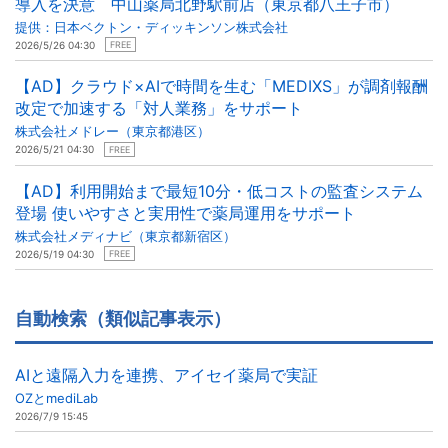
導入を決意 中山薬局北野駅前店（東京都八王子市）
提供：日本ベクトン・ディッキンソン株式会社
2026/5/26 04:30
FREE
【AD】クラウド×AIで時間を生む「MEDIXS」が調剤報酬
改定で加速する「対人業務」をサポート
株式会社メドレー（東京都港区）
2026/5/21 04:30
FREE
【AD】利用開始まで最短10分・低コストの監査システム
登場 使いやすさと実用性で薬局運用をサポート
株式会社メディナビ（東京都新宿区）
2026/5/19 04:30
FREE
自動検索（類似記事表示）
AIと遠隔入力を連携、アイセイ薬局で実証
OZとmediLab
2026/7/9 15:45