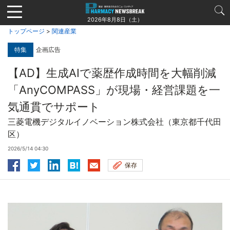
Jump
to
2026年8月8日（土）
navigation
トップページ
>
関連産業
特集
企画広告
【AD】生成AIで薬歴作成時間を大幅削減
「AnyCOMPASS」が現場・経営課題を一
気通貫でサポート
三菱電機デジタルイノベーション株式会社（東京都千代田
区）
2026/5/14 04:30
保存