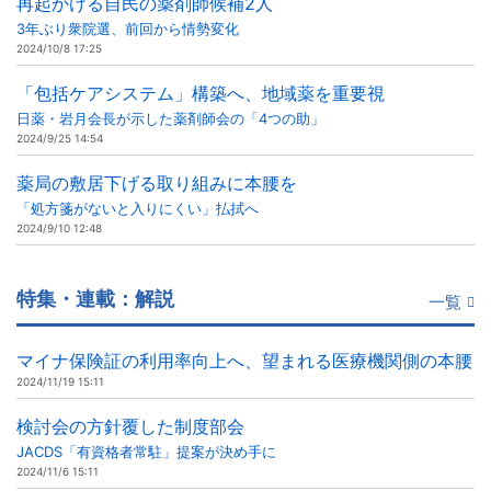
再起かける自民の薬剤師候補2人
3年ぶり衆院選、前回から情勢変化
2024/10/8 17:25
「包括ケアシステム」構築へ、地域薬を重要視
日薬・岩月会長が示した薬剤師会の「4つの助」
2024/9/25 14:54
薬局の敷居下げる取り組みに本腰を
「処方箋がないと入りにくい」払拭へ
2024/9/10 12:48
特集・連載：解説
一覧
マイナ保険証の利用率向上へ、望まれる医療機関側の本腰
2024/11/19 15:11
検討会の方針覆した制度部会
JACDS「有資格者常駐」提案が決め手に
2024/11/6 15:11