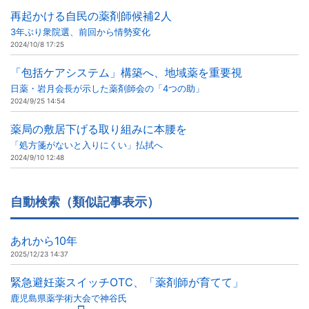
再起かける自民の薬剤師候補2人
3年ぶり衆院選、前回から情勢変化
2024/10/8 17:25
「包括ケアシステム」構築へ、地域薬を重要視
日薬・岩月会長が示した薬剤師会の「4つの助」
2024/9/25 14:54
薬局の敷居下げる取り組みに本腰を
「処方箋がないと入りにくい」払拭へ
2024/9/10 12:48
自動検索（類似記事表示）
あれから10年
2025/12/23 14:37
緊急避妊薬スイッチOTC、「薬剤師が育てて」
鹿児島県薬学術大会で神谷氏