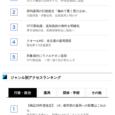
セルメ機器の活用モデル、AF受診接続に課題
府内薬局の行政処分「極めて重く受け止め」
大阪府薬・伊藤会長、会員薬局と明かす
OTC類似薬、追加負担の例外を明確化
厚労省検討会、医療保険部会に報告へ
クオールHD、名古屋の薬局買収
愛知県で3店舗運営
対象成分にラメルテオン追加
OTC類似薬、一増一減で合計変わらず
ジャンル別アクセスランキング
行政・政治
薬局
団体・学術
その他
【検証26年度改定】（4）都市部の薬局への影響はこれか
ら
地方部と大差なく、効果なければ「さらなる方策」