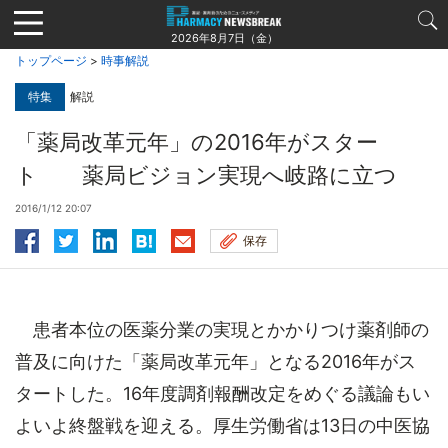
Jump
to
2026年8月7日（金）
navigation
トップページ
>
時事解説
特集
解説
「薬局改革元年」の2016年がスター
ト 薬局ビジョン実現へ岐路に立つ
2016/1/12 20:07
保存
患者本位の医薬分業の実現とかかりつけ薬剤師の
普及に向けた「薬局改革元年」となる2016年がス
タートした。16年度調剤報酬改定をめぐる議論もい
よいよ終盤戦を迎える。厚生労働省は13日の中医協