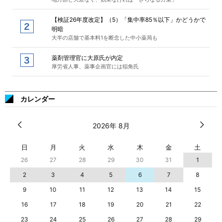
【検証26年度改定】（5）「集中率85％以下」かどうかで
明暗
大半の店舗で基本料1を断念した中小薬局も
薬剤管理官に大原氏が内定
厚労省人事、薬事企画官には稲角氏
カレンダー
2026年 8月
日
月
火
水
木
金
土
26
27
28
29
30
31
1
2
3
4
5
6
7
8
9
10
11
12
13
14
15
16
17
18
19
20
21
22
23
24
25
26
27
28
29