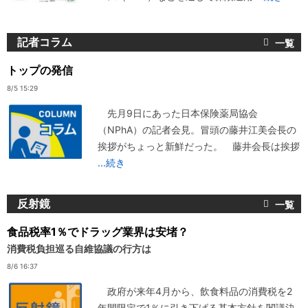
記者コラム
トップの発信
8/5 15:29
先月9日にあった日本保険薬局協会
（NPhA）の記者会見。冒頭の藤井江美会長の
挨拶がちょっと新鮮だった。 藤井会長は挨拶
...続き
反射鏡
食品税率1％でドラッグ業界は安堵？
消費税負担巡る自維協議の行方は
8/6 16:37
政府が来年4月から、飲食料品の消費税を2
年間限定で1％に引き下げる基本方針を閣議決