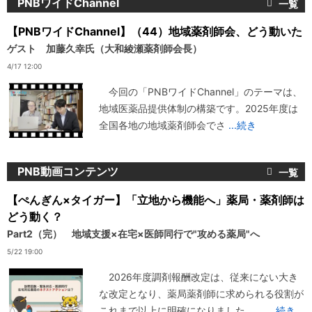
PNBワイドChannel
【PNBワイドChannel】（44）地域薬剤師会、どう動いた
ゲスト 加藤久幸氏（大和綾瀬薬剤師会長）
4/17 12:00
今回の「PNBワイドChannel」のテーマは、
地域医薬品提供体制の構築です。2025年度は
全国各地の地域薬剤師会でさ
...続き
PNB動画コンテンツ
【ぺんぎん×タイガー】「立地から機能へ」薬局・薬剤師は
どう動く？
Part2（完） 地域支援×在宅×医師同行で"攻める薬局"へ
5/22 19:00
2026年度調剤報酬改定は、従来にない大き
な改定となり、薬局薬剤師に求められる役割が
これまで以上に明確になりました。
...続き