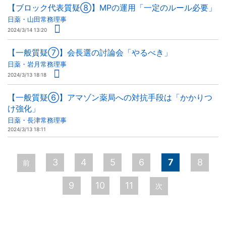
【ブロック代表質疑⑧】MPの運用「一定のルール必要」
日薬・山田常務理事
2024/3/14 13:20
【一般質疑⑦】会長選の討論会「やるべき」
日薬・岩月常務理事
2024/3/13 18:18
【一般質疑⑥】アマゾン薬局への対抗手段は「かかりつ
け強化」
日薬・長津常務理事
2024/3/13 18:11
ペ
3
4
5
6
7
8
前
ー
9
10
11
次
ジ