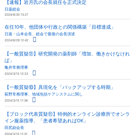
【速報】岩月氏の会長就任を正式決定
日薬総会
2024/6/30 13:27
在任10年、他団体や行政との関係構築「目標達成」
日薬・山本会長、総会で最後の会長演述
2024/6/29 12:42
【一般質疑⑪】研究開発の薬剤師「増加、働きかけなけれ
ば」
亀井常務理事
2024/3/15 12:23
【一般質疑⑩】具現化を「バックアップする時期」
荻野常務理事、地域包括ケアシステムに関し
2024/3/15 11:38
【ブロック代表質疑⑪】特例的オンライン診療所でオンラ
イン服薬指導、「患者希望あればOK」
田尻副会長
2024/3/15 11:31