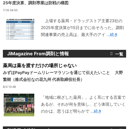
25年度決算、調剤専業は防戦の構図
7/16 04:50
上場する薬局・ドラッグストア主要23社の
2025年度決算が15日までに出そろった。調剤
関連事業の売上高は、最大手のアイ
...続き
JiMagazine From調剤と情報
薬局は薬を渡すだけの場所じゃない
みずほPayPayドームリレーマラソンを通じて伝えたいこと 大野
繁樹（株式会社なの花九州 代表取締役社長）
8/4 10:48
「地域に根ざした薬局」。よく耳にする言葉で
あるが、それが何を意味し、どう体現していく
のかは、思うほど明らかで
...続き