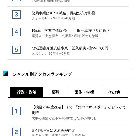
JFAが報道機関向け説明会
薬局事業は4.7％減益、長期処方が影響
クオールHD・26年4〜6月期
1類薬「文書で情報提供」、順守率76.7％に低下
厚労省・実態調査、乱用薬の適切販売も微減
地域医療介護支援事業、営業損失2億2900万円
スズケン、26年4～6月期
ジャンル別アクセスランキング
行政・政治
薬局
団体・学術
その他
【検証26年度改定】（5）「集中率85％以下」かどうかで
明暗
大半の店舗で基本料1を断念した中小薬局も
薬剤管理官に大原氏が内定
厚労省人事、薬事企画官には稲角氏