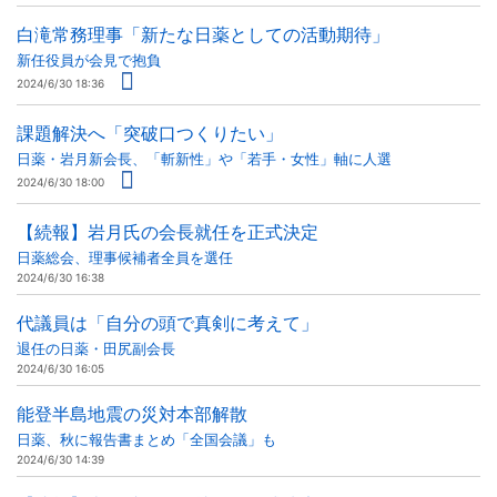
白滝常務理事「新たな日薬としての活動期待」
新任役員が会見で抱負
2024/6/30 18:36
課題解決へ「突破口つくりたい」
日薬・岩月新会長、「斬新性」や「若手・女性」軸に人選
2024/6/30 18:00
【続報】岩月氏の会長就任を正式決定
日薬総会、理事候補者全員を選任
2024/6/30 16:38
代議員は「自分の頭で真剣に考えて」
退任の日薬・田尻副会長
2024/6/30 16:05
能登半島地震の災対本部解散
日薬、秋に報告書まとめ「全国会議」も
2024/6/30 14:39