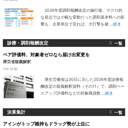
2026年度調剤報酬改定の施行後、マクロ的
な視点では小幅な変動だった調剤基本料への影
響も、企業単位で見れば、大打撃を被
...続き
診療・調剤報酬改定
ベア評価料、対象者ゼロなら届け出変更を
厚労省疑義解釈
7/31 12:30
厚生労働省は30日に示した2026年度診療報
酬改定の疑義解釈資料（その11）で、調剤ベー
スアップ評価料などの対象職員数
...続き
決算集計
アインがトップ維持もドラッグ勢が上位に