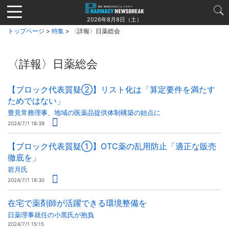
Jump
to
2026年8月8日（土）
navigation
トップページ
>
特集
> 〈詳報〉日薬総会
〈詳報〉日薬総会
【ブロック代表質疑②】リスト化は「算定要件を満たす
ためではない」
豊見常務理事、地域の医薬品提供体制構築の始点に
2024/7/1 18:39
【ブロック代表質疑①】OTC薬の乱用防止「適正な販売
徹底を」
岩月氏
2024/7/1 18:30
在宅で薬剤師が活躍できる環境整備を
日薬理事就任の小黒氏が抱負
2024/7/1 15:15