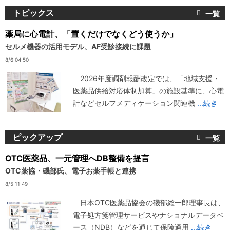
トピックス
薬局に心電計、「置くだけでなくどう使うか」
セルメ機器の活用モデル、AF受診接続に課題
8/6 04:50
2026年度調剤報酬改定では、「地域支援・
医薬品供給対応体制加算」の施設基準に、心電
計などセルフメディケーション関連機
...続き
ピックアップ
OTC医薬品、一元管理へDB整備を提言
OTC薬協・磯部氏、電子お薬手帳と連携
8/5 11:49
日本OTC医薬品協会の磯部総一郎理事長は、
電子処方箋管理サービスやナショナルデータベ
ース（NDB）などを通じて保険適用
...続き