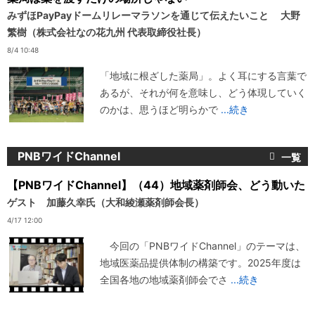
みずほPayPayドームリレーマラソンを通じて伝えたいこと 大野
繁樹（株式会社なの花九州 代表取締役社長）
8/4 10:48
「地域に根ざした薬局」。よく耳にする言葉で
あるが、それが何を意味し、どう体現していく
のかは、思うほど明らかで
...続き
PNBワイドChannel
【PNBワイドChannel】（44）地域薬剤師会、どう動いた
ゲスト 加藤久幸氏（大和綾瀬薬剤師会長）
4/17 12:00
今回の「PNBワイドChannel」のテーマは、
地域医薬品提供体制の構築です。2025年度は
全国各地の地域薬剤師会でさ
...続き