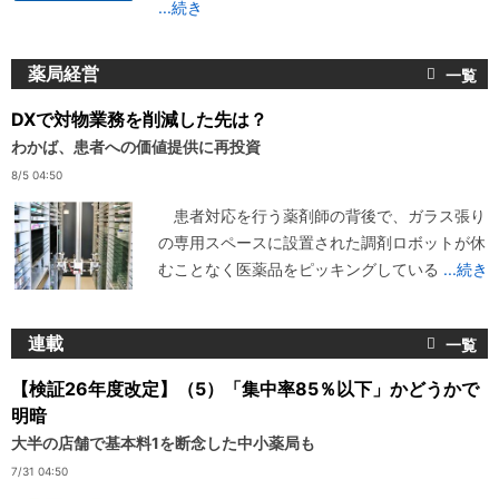
...続き
薬局経営
DXで対物業務を削減した先は？
わかば、患者への価値提供に再投資
8/5 04:50
患者対応を行う薬剤師の背後で、ガラス張り
の専用スペースに設置された調剤ロボットが休
むことなく医薬品をピッキングしている
...続き
連載
【検証26年度改定】（5）「集中率85％以下」かどうかで
明暗
大半の店舗で基本料1を断念した中小薬局も
7/31 04:50