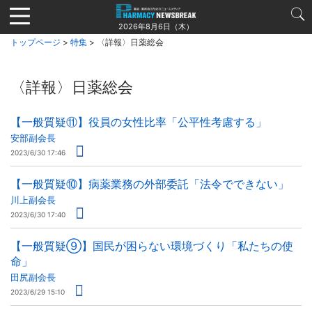
Jump
to
2026年8月6日（木）
navigation
トップページ
>
特集
> 〈詳報〉日薬総会
〈詳報〉日薬総会
【一般質疑⑪】役員の女性比率「公平性考慮する」
安部副会長
2023/6/30 17:46
【一般質疑⑩】病薬業務の外部委託「法令でできない」
川上副会長
2023/6/30 17:40
【一般質疑⑨】国民が困らない環境づくり「私たちの使
命」
田尻副会長
2023/6/29 15:10