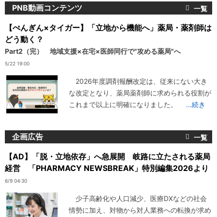
PNB動画コンテンツ
【ぺんぎん×タイガー】「立地から機能へ」薬局・薬剤師は
どう動く？
Part2（完） 地域支援×在宅×医師同行で"攻める薬局"へ
5/22 19:00
2026年度調剤報酬改定は、従来にない大き
な改定となり、薬局薬剤師に求められる役割が
これまで以上に明確になりました。
...続き
企画広告
【AD】「脱・立地依存」へ急展開 岐路に立たされる薬局
経営 「PHARMACY NEWSBREAK」特別編集2026より
6/9 04:30
少子高齢化や人口減少、医療DXなどの社会
情勢に加え、対物から対人業務への転換が求め