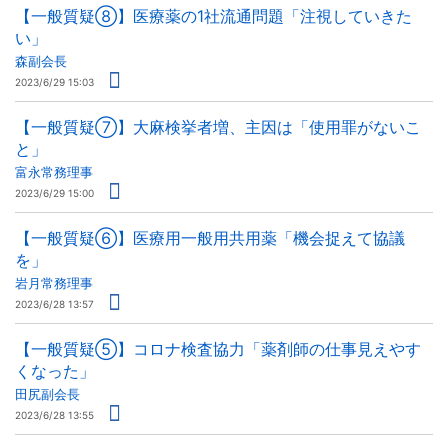
【一般質疑⑧】医療薬の1社流通問題「注視していきた
い」
森副会長
2023/6/29 15:03
【一般質疑⑦】大麻検挙者増、主因は「使用罪がないこ
と」
富永常務理事
2023/6/29 15:00
【一般質疑⑥】医療用一般用共用薬「機会捉えて協議
を」
岩月常務理事
2023/6/28 13:57
【一般質疑⑤】コロナ検査協力「薬剤師の仕事見えやす
くなった」
田尻副会長
2023/6/28 13:55