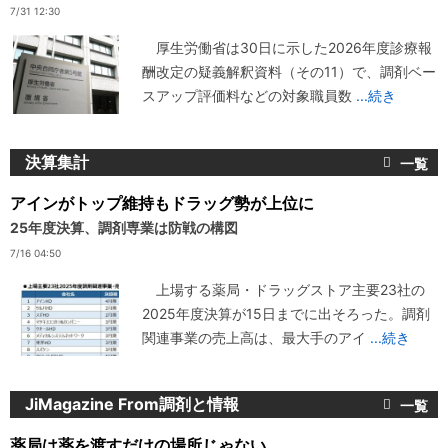
7/31 12:30
厚生労働省は30日に示した2026年度診療報
酬改定の疑義解釈資料（その11）で、調剤ベー
スアップ評価料などの対象職員数
...続き
決算集計
アインがトップ維持もドラッグ勢が上位に
25年度決算、調剤専業は防戦の構図
7/16 04:50
上場する薬局・ドラッグストア主要23社の
2025年度決算が15日までに出そろった。調剤
関連事業の売上高は、最大手のアイ
...続き
JiMagazine From調剤と情報
薬局は薬を渡すだけの場所じゃない