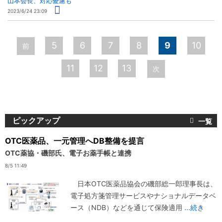
山本会長、対応憂慮も
2023/6/24 23:09
ペ
5
6
7
8
9
10
前
ー
11
12
13
次
ジ
ピックアップ
OTC医薬品、一元管理へDB整備を提言
OTC薬協・磯部氏、電子お薬手帳と連携
8/5 11:49
日本OTC医薬品協会の磯部総一郎理事長は、
電子処方箋管理サービスやナショナルデータベ
ース（NDB）などを通じて保険適用
...続き