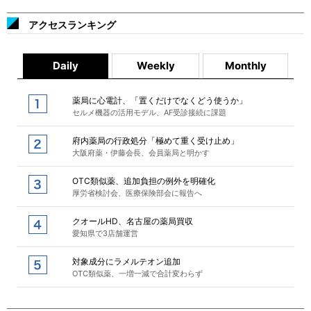
アクセスランキング
Daily
Weekly
Monthly
薬局に心電計、「置くだけでなくどう使うか」
セルメ機器の活用モデル、AF受診接続に課題
府内薬局の行政処分「極めて重く受け止め」
大阪府薬・伊藤会長、会員薬局と明かす
OTC類似薬、追加負担の例外を明確化
厚労省検討会、医療保険部会に報告へ
クオールHD、名古屋の薬局買収
愛知県で3店舗運営
対象成分にラメルテオン追加
OTC類似薬、一増一減で合計変わらず