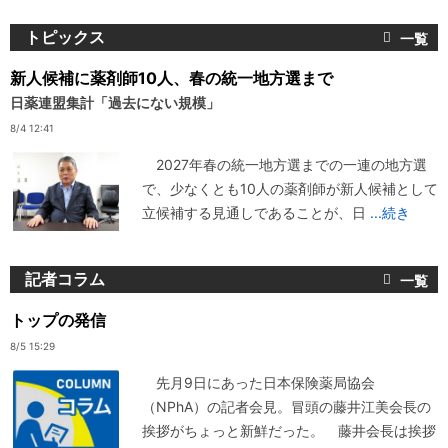
トピックス
新人候補に薬剤師10人、春の統一地方選まで
日薬連盟集計「過去にない規模」
8/4 12:41
2027年春の統一地方選までの一連の地方選
で、少なくとも10人の薬剤師が新人候補として
立候補する見通しであることが、日
...続き
記者コラム
トップの発信
8/5 15:29
先月9日にあった日本保険薬局協会
（NPhA）の記者会見。冒頭の藤井江美会長の
挨拶がちょっと新鮮だった。 藤井会長は挨拶