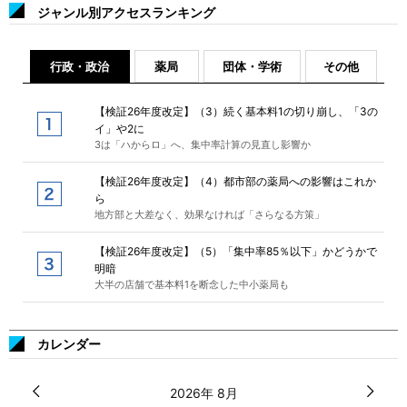
ジャンル別アクセスランキング
行政・政治
薬局
団体・学術
その他
【検証26年度改定】（3）続く基本料1の切り崩し、「3の
イ」や2に
3は「ハからロ」へ、集中率計算の見直し影響か
【検証26年度改定】（4）都市部の薬局への影響はこれか
ら
地方部と大差なく、効果なければ「さらなる方策」
【検証26年度改定】（5）「集中率85％以下」かどうかで
明暗
大半の店舗で基本料1を断念した中小薬局も
カレンダー
2026年 8月