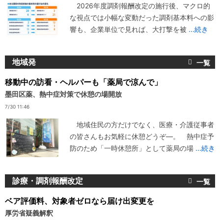
2026年度調剤報酬改定の施行後、マクロ的
な視点では小幅な変動だった調剤基本料への影
響も、企業単位で見れば、大打撃を被
...続き
地域発
移動中の訪看・ヘルパーも「薬局で涼んで」
墨田区薬、熱中症対策で休憩の場開放
7/30 11:46
地域住民の方だけでなく、医療・介護従事者
の皆さんもお気軽に休憩どうぞ―。 熱中症予
防のため「一時休憩所」として薬局の場
...続き
診療・調剤報酬改定
ベア評価料、対象者ゼロなら届け出変更を
厚労省疑義解釈