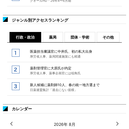
クオールHD・26年4〜6月期
ジャンル別アクセスランキング
行政・政治
薬局
団体・学術
その他
医薬担当審議官に中井氏、初の私大出身
厚労省人事、薬局関連施策にも精通
薬剤管理官に大原氏が内定
厚労省人事、薬事企画官には稲角氏
新人候補に薬剤師10人、春の統一地方選まで
日薬連盟集計「過去にない規模」
カレンダー
2026年 8月