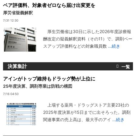
ベア評価料、対象者ゼロなら届け出変更を
厚労省疑義解釈
7/31 12:30
厚生労働省は30日に示した2026年度診療報
酬改定の疑義解釈資料（その11）で、調剤ベー
スアップ評価料などの対象職員数
...続き
決算集計
アインがトップ維持もドラッグ勢が上位に
25年度決算、調剤専業は防戦の構図
7/16 04:50
上場する薬局・ドラッグストア主要23社の
2025年度決算が15日までに出そろった。調剤
関連事業の売上高は、最大手のアイ
...続き