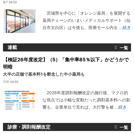
8/7 04:50
宮城県を中心に「オレンジ薬局」を展開する
薬局チェーンのいまいメディカルサポート（仙
台市太白区）は今後も、医療モール内を
...続き
連載
【検証26年度改定】（5）「集中率85％以下」かどうかで
明暗
大半の店舗で基本料1を断念した中小薬局も
7/31 04:50
2026年度調剤報酬改定の施行後、マクロ的
な視点では小幅な変動だった調剤基本料への影
響も、企業単位で見れば、大打撃を被
...続き
診療・調剤報酬改定