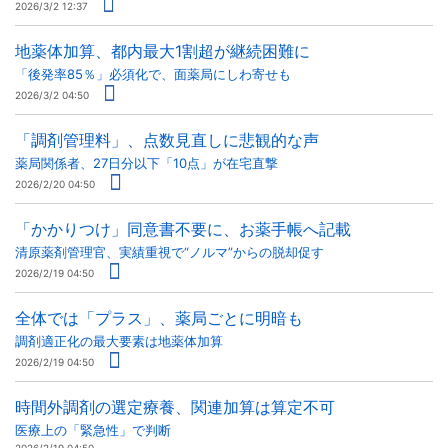
2026/3/2 12:37
地薬体加算、都内最大1割超が継続困難に
「後発率85％」必須化で、面薬局にしわ寄せも
2026/3/2 04:50
「調剤管理料」、点数見直しに悲観的な声
薬局関係者、27日分以下「10点」が在宅直撃
2026/2/20 04:50
「かかりつけ」同意書不要に、お薬手帳へ記載
清原薬剤管理官、実績重視で“ノルマ”からの脱却促す
2026/2/19 04:50
全体では「プラス」、薬局ごとに明暗も
調剤適正化の最大要素は地薬体加算
2026/2/19 04:50
時間外調剤の選定療養、関連加算は算定不可
医療上の「緊急性」で判断