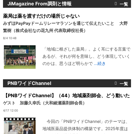
JiMagazine From調剤と情報
薬局は薬を渡すだけの場所じゃない
みずほPayPayドームリレーマラソンを通じて伝えたいこと 大野
繁樹（株式会社なの花九州 代表取締役社長）
8/4 10:48
「地域に根ざした薬局」。よく耳にする言葉で
あるが、それが何を意味し、どう体現していく
のかは、思うほど明らかで
...続き
PNBワイドChannel
【PNBワイドChannel】（44）地域薬剤師会、どう動いた
ゲスト 加藤久幸氏（大和綾瀬薬剤師会長）
4/17 12:00
今回の「PNBワイドChannel」のテーマは、
地域医薬品提供体制の構築です。2025年度は