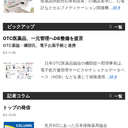
医薬品供給対応体制加算」の施設基準に、心電
計などセルフメディケーション関連機
...続き
ピックアップ
OTC医薬品、一元管理へDB整備を提言
OTC薬協・磯部氏、電子お薬手帳と連携
8/5 11:49
日本OTC医薬品協会の磯部総一郎理事長は、
電子処方箋管理サービスやナショナルデータベ
ース（NDB）などを通じて保険適用
...続き
記者コラム
トップの発信
8/5 15:29
先月9日にあった日本保険薬局協会