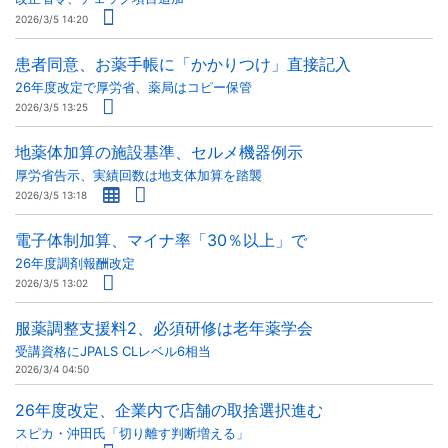
2026/3/5 14:20
患者同意、お薬手帳に「かかりつけ」直接記入
26年度改定で厚労省、薬局はコピー保管
2026/3/5 13:25
地薬体加算の施設基準、セルメ機器例示
厚労省告示、実績回数は地支体加算を踏襲
2026/3/5 13:18
電子体制加算、マイナ率「30％以上」で
26年度調剤報酬改定
2026/3/5 13:02
服薬調整支援料2、必須研修は老年薬学会
受講資格にJPALS CLレベル6相当
2026/3/4 04:50
26年度改定、企業内で店舗の取捨選択進む
スピカ・沖田氏「切り離す判断増える」