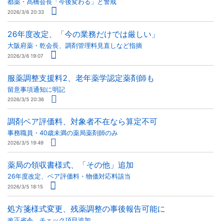
都薬・髙橋会長「今後変わる」と警戒
2026/3/6 20:33
26年度改定、「今の業務だけでは厳しい」
大阪府薬・乾会長、調剤管理料見直しなど指摘
2026/3/6 19:07
服薬調整支援料2、老年薬学認定薬剤師も
留意事項通知に明記
2026/3/5 20:36
調剤ベア評価料、対象者不在なら算定不可
事務職員・40歳未満の薬局薬剤師のみ
2026/3/5 19:49
薬局の領収書様式、「その他」追加
26年度改定、ベア評価料・物価対応料該当
2026/3/5 18:15
処方箋様式変更、残薬調整の事後報告可能に
改正省令、チェック項目追加