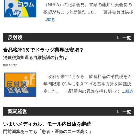
（NPhA）の記者会見。冒頭の藤井江美会長の
挨拶がちょっと新鮮だった。 藤井会長は挨拶
...続き
反射鏡
食品税率1％でドラッグ業界は安堵？
消費税負担巡る自維協議の行方は
8/6 16:37
政府が来年4月から、飲食料品の消費税を2
年間限定で1％に引き下げる基本方針を閣議決
定した。 与野党内の異論を押し切って
...続き
薬局経営
いまいメディカル、モール内出店を継続
門前減算あっても「患者・医師のニーズ高く」