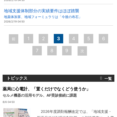
2026/2/19 04:50
地域支援体制部分の実績要件はほぼ踏襲
地薬体加算、地域フォーミュラリは「今後の布石」
2026/2/19 04:50
ペ
1
2
3
4
5
6
前
ー
7
8
9
次
ジ
トピックス
薬局に心電計、「置くだけでなくどう使うか」
セルメ機器の活用モデル、AF受診接続に課題
8/6 04:50
2026年度調剤報酬改定では、「地域支援・