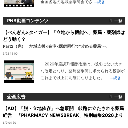
全国各地の地域薬剤師会でさ
...続き
PNB動画コンテンツ
【ぺんぎん×タイガー】「立地から機能へ」薬局・薬剤師は
どう動く？
Part2（完） 地域支援×在宅×医師同行で"攻める薬局"へ
5/22 19:00
2026年度調剤報酬改定は、従来にない大き
な改定となり、薬局薬剤師に求められる役割が
これまで以上に明確になりました。
...続き
企画広告
【AD】「脱・立地依存」へ急展開 岐路に立たされる薬局
経営 「PHARMACY NEWSBREAK」特別編集2026より
6/9 04:30