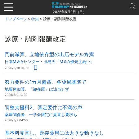
Jump
to
2026年8月9日（日）
navigation
トップページ
>
特集
> 診療・調剤報酬改定
診療・調剤報酬改定
門前減算、立地依存型の出店モデル終焉
日本M＆Aセンター・田島氏「M＆A優先度高い」
2026/3/10 04:50
努力要件の1カ月備蓄、各薬局基準で
地薬体加算、「卸在庫」は該当せず
2026/3/9 13:39
調整支援料2、算定要件に不満の声
薬局関係者、一学会限定に見直し要求も
2026/3/9 04:50
基本料見直し、既存薬局には大きな動きなし