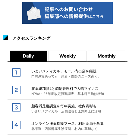
アクセスランキング
Daily
Weekly
Monthly
いまいメディカル、モール内出店を継続
門前減算あっても「患者・医師のニーズ高く」
在薬総加算2と調剤管理料で大幅マイナス
NPhA・26年度改定影響調査、基本料平均は増加
顧客満足度調査を毎年実施、社内表彰も
いまいメディカル 店舗改善と士気向上に活用
オンライン服薬指導ブース、利用薬局を募集
北海道・西興部厚生診療所、村内に薬局なく