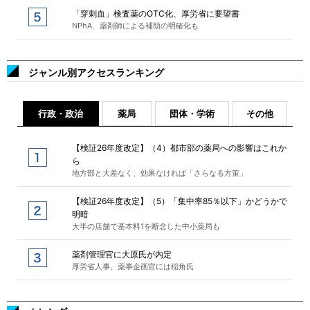
「穿刺血」検査薬のOTC化、厚労省に要望書
NPhA、薬剤師による補助の明確化も
ジャンル別アクセスランキング
行政・政治
薬局
団体・学術
その他
【検証26年度改定】（4）都市部の薬局への影響はこれか
ら
地方部と大差なく、効果なければ「さらなる方策」
【検証26年度改定】（5）「集中率85％以下」かどうかで
明暗
大半の店舗で基本料1を断念した中小薬局も
薬剤管理官に大原氏が内定
厚労省人事、薬事企画官には稲角氏