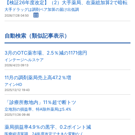
【検証26年度改定】（2）大手薬局、在薬総加算2で暗転
大手ドラッグは調剤ベア加算の届け出低調
2026/7/28 04:50
自動検索（類似記事表示）
3月のOTC薬市場、2.5％減の1171億円
インテージヘルスケア
2026/4/23 09:13
11月の調剤薬局売上高47.2％増
アインHD
2025/12/12 19:43
「診療所敷地内」11％超で断トツ
立地別の損益率、特A除外薬局は5.4%
2025/11/26 09:46
薬局損益率4.9％の黒字、0.2ポイント減
医療経済実調、24年度改定で大きな変動なく