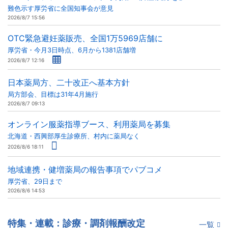
難色示す厚労省に全国知事会が意見
2026/8/7 15:56
OTC緊急避妊薬販売、全国1万5969店舗に
厚労省・今月3日時点、6月から1381店舗増
2026/8/7 12:16
日本薬局方、二十改正へ基本方針
局方部会、目標は31年4月施行
2026/8/7 09:13
オンライン服薬指導ブース、利用薬局を募集
北海道・西興部厚生診療所、村内に薬局なく
2026/8/6 18:11
地域連携・健増薬局の報告事項でパブコメ
厚労省、29日まで
2026/8/6 14:53
特集・連載：診療・調剤報酬改定
一覧