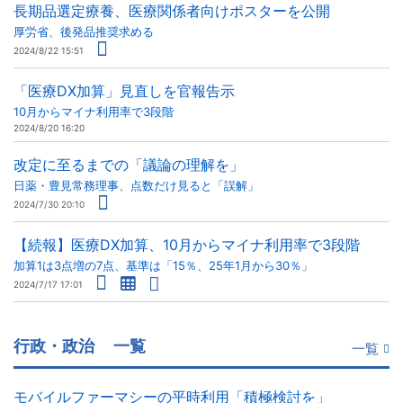
長期品選定療養、医療関係者向けポスターを公開
厚労省、後発品推奨求める
2024/8/22 15:51
「医療DX加算」見直しを官報告示
10月からマイナ利用率で3段階
2024/8/20 16:20
改定に至るまでの「議論の理解を」
日薬・豊見常務理事、点数だけ見ると「誤解」
2024/7/30 20:10
【続報】医療DX加算、10月からマイナ利用率で3段階
加算1は3点増の7点、基準は「15％、25年1月から30％」
2024/7/17 17:01
行政・政治
一覧
一覧
モバイルファーマシーの平時利用「積極検討を」