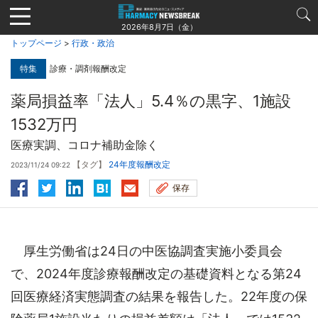
Jump
to
2026年8月7日（金）
navigation
トップページ
>
行政・政治
特集
診療・調剤報酬改定
薬局損益率「法人」5.4％の黒字、1施設
1532万円
医療実調、コロナ補助金除く
【タグ】
24年度報酬改定
2023/11/24 09:22
保存
厚生労働省は24日の中医協調査実施小委員会
で、2024年度診療報酬改定の基礎資料となる第24
回医療経済実態調査の結果を報告した。22年度の保