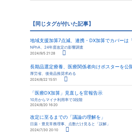
【同じタグが付いた記事】
地域支援加算7点減、連携・DX加算でカバーは「
NPhA、24年度改定の影響調査
2024/9/5 21:28
長期品選定療養、医療関係者向けポスターを公
厚労省、後発品推奨求める
2024/8/22 15:51
「医療DX加算」見直しを官報告示
10月からマイナ利用率で3段階
2024/8/20 16:20
改定に至るまでの「議論の理解を」
日薬・豊見常務理事、点数だけ見ると「誤解」
2024/7/30 20:10