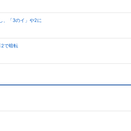
し、「3のイ」や2に
算2で暗転