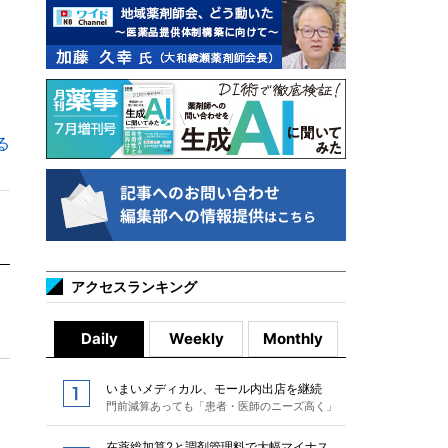
る
アクセスランキング
Daily
Weekly
Monthly
いまいメディカル、モール内出店を継続
門前減算あっても「患者・医師のニーズ高く」
在薬総加算2と調剤管理料で大幅マイナス