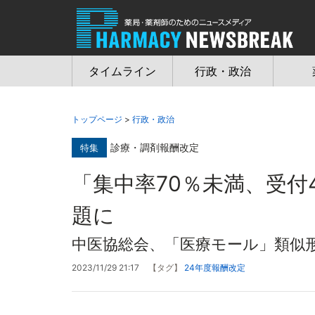
Jump
to
navigation
タイムライン
行政・政治
トップページ
>
行政・政治
診療・調剤報酬改定
特集
「集中率70％未満、受付
題に
中医協総会、「医療モール」類似
2023/11/29 21:17
【タグ】
24年度報酬改定