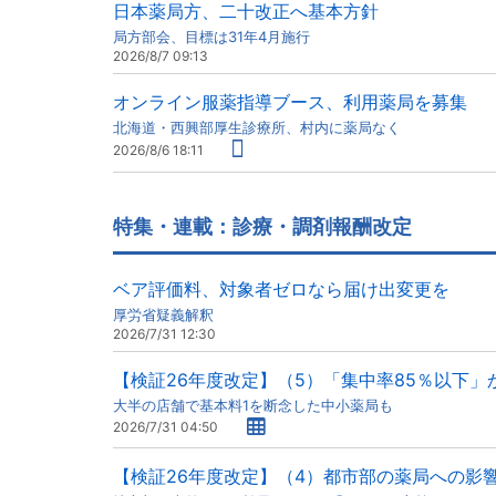
日本薬局方、二十改正へ基本方針
局方部会、目標は31年4月施行
2026/8/7 09:13
オンライン服薬指導ブース、利用薬局を募集
北海道・西興部厚生診療所、村内に薬局なく
2026/8/6 18:11
特集・連載：診療・調剤報酬改定
ベア評価料、対象者ゼロなら届け出変更を
厚労省疑義解釈
2026/7/31 12:30
【検証26年度改定】（5）「集中率85％以下」
大半の店舗で基本料1を断念した中小薬局も
2026/7/31 04:50
【検証26年度改定】（4）都市部の薬局への影