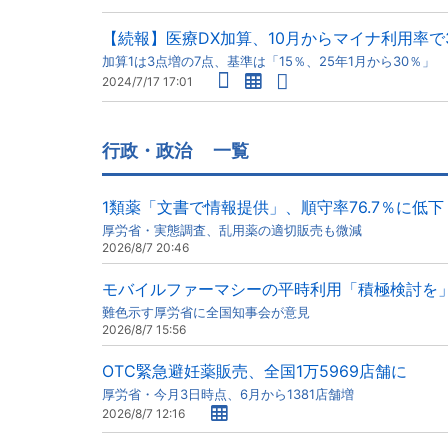
【続報】医療DX加算、10月からマイナ利用率で
加算1は3点増の7点、基準は「15％、25年1月から30％」
2024/7/17 17:01
行政・政治
一覧
1類薬「文書で情報提供」、順守率76.7％に低下
厚労省・実態調査、乱用薬の適切販売も微減
2026/8/7 20:46
モバイルファーマシーの平時利用「積極検討を
難色示す厚労省に全国知事会が意見
2026/8/7 15:56
OTC緊急避妊薬販売、全国1万5969店舗に
厚労省・今月3日時点、6月から1381店舗増
2026/8/7 12:16