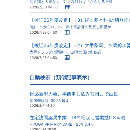
地方部と大差なく、効果なければ「さらなる方策」
2026/7/30 04:50
【検証26年度改定】（3）続く基本料1の切り崩
3は「ハからロ」へ、集中率計算の見直し影響か
2026/7/29 04:50
【検証26年度改定】（2）大手薬局、在薬総加
大手ドラッグは調剤ベア加算の届け出低調
2026/7/28 04:50
自動検索（類似記事表示）
日薬新潟大会、事前申し込み12日まで延長
参加登録は4000人超え
2026/8/7 14:30
在宅訪問薬局事業、18％増収も営業益0.3％減
HYUGA PRIMARY CARE・26年3月期
2026/5/14 18:59