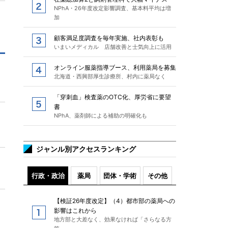
NPhA・26年度改定影響調査、基本料平均は増
加
顧客満足度調査を毎年実施、社内表彰も
いまいメディカル 店舗改善と士気向上に活用
オンライン服薬指導ブース、利用薬局を募集
北海道・西興部厚生診療所、村内に薬局なく
「穿刺血」検査薬のOTC化、厚労省に要望
書
NPhA、薬剤師による補助の明確化も
ジャンル別アクセスランキング
行政・政治
薬局
団体・学術
その他
【検証26年度改定】（4）都市部の薬局への
影響はこれから
地方部と大差なく、効果なければ「さらなる方