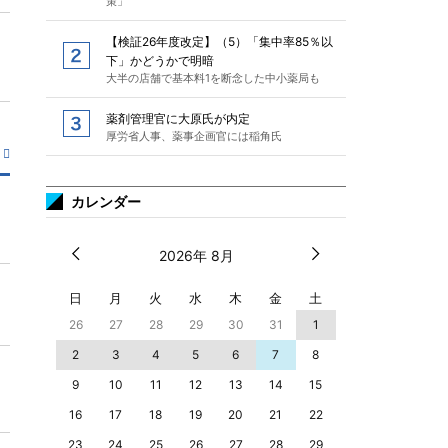
策」
【検証26年度改定】（5）「集中率85％以
下」かどうかで明暗
大半の店舗で基本料1を断念した中小薬局も
薬剤管理官に大原氏が内定
厚労省人事、薬事企画官には稲角氏
カレンダー
2026年 8月
日
月
火
水
木
金
土
26
27
28
29
30
31
1
2
3
4
5
6
7
8
9
10
11
12
13
14
15
16
17
18
19
20
21
22
23
24
25
26
27
28
29