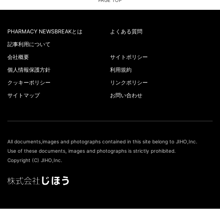
PAGE TOP
PHARMACY NEWSBREAKとは
よくある質問
記事利用について
会社概要
サイトポリシー
個人情報保護方針
利用規約
クッキーポリシー
リンクポリシー
サイトマップ
お問い合わせ
All documents,images and photographs contained in this site belong to JIHO,Inc.
Use of these documents, images and photographs is strictly prohibited.
Copyright (C) JIHO,Inc.