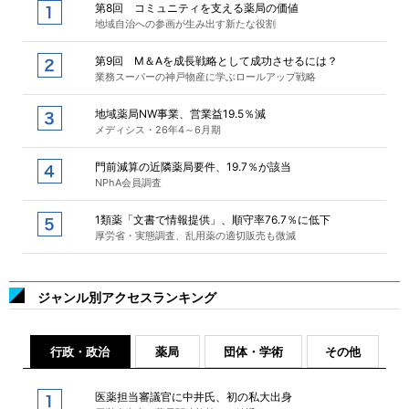
第8回 コミュニティを支える薬局の価値
地域自治への参画が生み出す新たな役割
第9回 M＆Aを成長戦略として成功させるには？
業務スーパーの神戸物産に学ぶロールアップ戦略
地域薬局NW事業、営業益19.5％減
メディシス・26年4～6月期
門前減算の近隣薬局要件、19.7％が該当
NPhA会員調査
1類薬「文書で情報提供」、順守率76.7％に低下
厚労省・実態調査、乱用薬の適切販売も微減
ジャンル別アクセスランキング
行政・政治
薬局
団体・学術
その他
医薬担当審議官に中井氏、初の私大出身