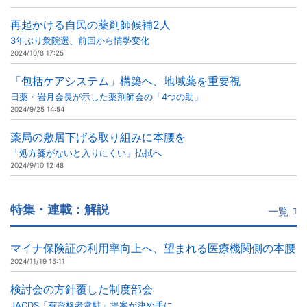
再起かける自民の薬剤師候補2人
3年ぶり衆院選、前回から情勢変化
2024/10/8 17:25
「包括ケアシステム」構築へ、地域薬を重要視
日薬・岩月会長が示した薬剤師会の「4つの助」
2024/9/25 14:54
薬局の敷居下げる取り組みに本腰を
「処方箋がないと入りにくい」払拭へ
2024/9/10 12:48
特集・連載：解説
一覧
マイナ保険証の利用率向上へ、望まれる医療機関側の本腰
2024/11/19 15:11
検討会の方針覆した制度部会
JACDS「有資格者常駐」提案が決め手に