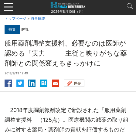
Jump
to
2026年8月10日（月）
navigation
トップページ
>
時事解説
特集
解説
服用薬剤調整支援料、必要なのは医師が
認める「実力」 主従と映りがちな薬
剤師との関係変えるきっかけに
2018/9/19 12:49
保存
2018年度調剤報酬改定で新設された「服用薬剤
調整支援料」（125点）。医療機関の減薬の取り組
みに対する薬局・薬剤師の貢献を評価するものだ