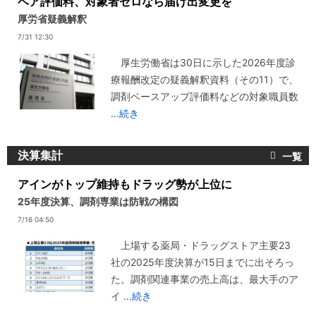
ベア評価料、対象者ゼロなら届け出変更を
厚労省疑義解釈
7/31 12:30
厚生労働省は30日に示した2026年度診
療報酬改定の疑義解釈資料（その11）で、
調剤ベースアップ評価料などの対象職員数
...続き
決算集計
アインがトップ維持もドラッグ勢が上位に
25年度決算、調剤専業は防戦の構図
7/16 04:50
上場する薬局・ドラッグストア主要23
社の2025年度決算が15日までに出そろっ
た。調剤関連事業の売上高は、最大手のア
イ
...続き