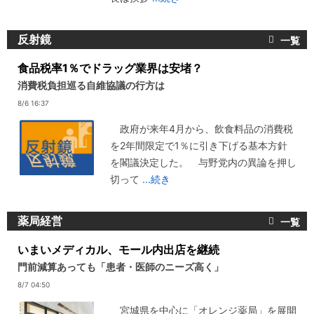
反射鏡
食品税率1％でドラッグ業界は安堵？
消費税負担巡る自維協議の行方は
8/6 16:37
政府が来年4月から、飲食料品の消費税
を2年間限定で1％に引き下げる基本方針
を閣議決定した。 与野党内の異論を押し
切って
...続き
薬局経営
いまいメディカル、モール内出店を継続
門前減算あっても「患者・医師のニーズ高く」
8/7 04:50
宮城県を中心に「オレンジ薬局」を展開