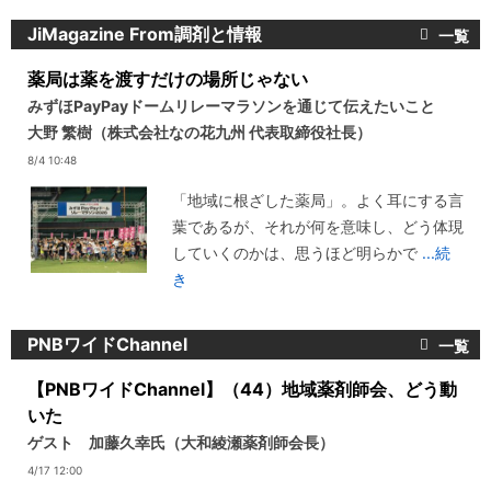
JiMagazine From調剤と情報
薬局は薬を渡すだけの場所じゃない
みずほPayPayドームリレーマラソンを通じて伝えたいこと
大野 繁樹（株式会社なの花九州 代表取締役社長）
8/4 10:48
「地域に根ざした薬局」。よく耳にする言
葉であるが、それが何を意味し、どう体現
していくのかは、思うほど明らかで
...続
き
PNBワイドChannel
【PNBワイドChannel】（44）地域薬剤師会、どう動
いた
ゲスト 加藤久幸氏（大和綾瀬薬剤師会長）
4/17 12:00