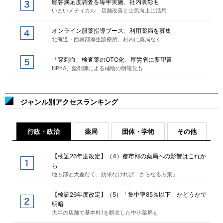
顧客満足度調査を毎年実施、社内表彰も
いまいメディカル 店舗改善と士気向上に活用
オンライン服薬指導ブース、利用薬局を募集
北海道・西興部厚生診療所、村内に薬局なく
「穿刺血」検査薬のOTC化、厚労省に要望書
NPhA、薬剤師による補助の明確化も
ジャンル別アクセスランキング
行政・政治
薬局
団体・学術
その他
【検証26年度改定】（4）都市部の薬局への影響はこれか
ら
地方部と大差なく、効果なければ「さらなる方策」
【検証26年度改定】（5）「集中率85％以下」かどうかで
明暗
大半の店舗で基本料1を断念した中小薬局も