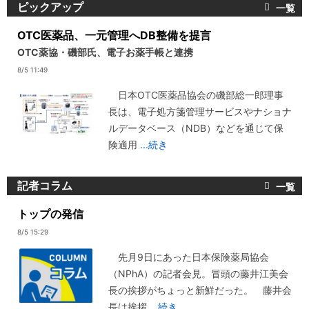
ピックアップ
OTC医薬品、一元管理へDB整備を提言
OTC薬協・磯部氏、電子お薬手帳と連携
8/5 11:49
日本OTC医薬品協会の磯部総一郎理事
長は、電子処方箋管理サービスやナショナ
ルデータベース（NDB）などを通じて保
険適用
...続き
記者コラム
トップの発信
8/5 15:29
先月9日にあった日本保険薬局協会
（NPhA）の記者会見。冒頭の藤井江美会
長の挨拶がちょっと新鮮だった。 藤井会
長は挨拶
...続き