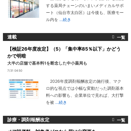
する薬局チェーンのいまいメディカルサポ
ート（仙台市太白区）は今後も、医療モー
ル内を
...続き
連載
【検証26年度改定】（5）「集中率85％以下」かどう
かで明暗
大半の店舗で基本料1を断念した中小薬局も
7/31 04:50
2026年度調剤報酬改定の施行後、マク
ロ的な視点では小幅な変動だった調剤基本
料への影響も、企業単位で見れば、大打撃
を被
...続き
診療・調剤報酬改定