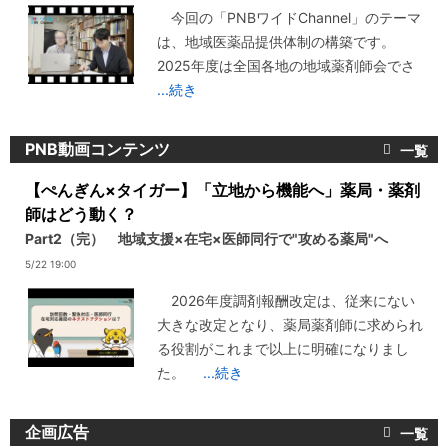
今回の「PNBワイドChannel」のテーマ
は、地域医薬品提供体制の構築です。
2025年度は全国各地の地域薬剤師会でさ
...続き
PNB動画コンテンツ
【ぺんぎん×タイガー】「立地から機能へ」薬局・薬剤
師はどう動く？
Part2（完） 地域支援×在宅×医師同行で"攻める薬局"へ
5/22 19:00
2026年度調剤報酬改定は、従来にない
大きな改定となり、薬局薬剤師に求められ
る役割がこれまで以上に明確になりまし
た。
...続き
企画広告