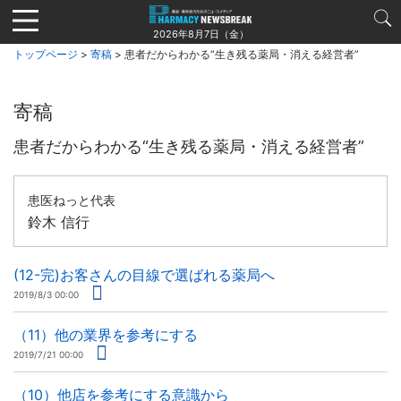
Jump
to
2026年8月7日（金）
navigation
トップページ
>
寄稿
> 患者だからわかる“生き残る薬局・消える経営者”
寄稿
患者だからわかる“生き残る薬局・消える経営者”
患医ねっと代表
鈴木 信行
(12-完)お客さんの目線で選ばれる薬局へ
2019/8/3 00:00
（11）他の業界を参考にする
2019/7/21 00:00
（10）他店を参考にする意識から