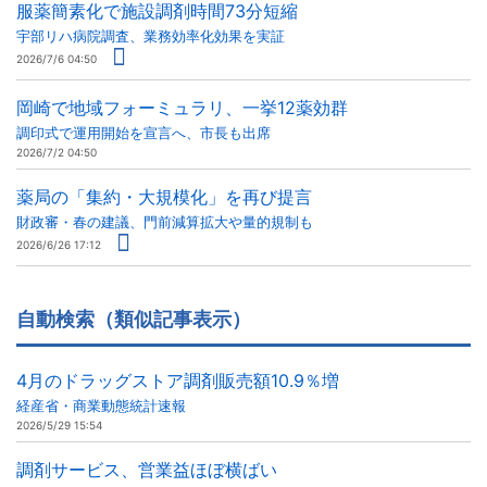
服薬簡素化で施設調剤時間73分短縮
宇部リハ病院調査、業務効率化効果を実証
2026/7/6 04:50
岡崎で地域フォーミュラリ、一挙12薬効群
調印式で運用開始を宣言へ、市長も出席
2026/7/2 04:50
薬局の「集約・大規模化」を再び提言
財政審・春の建議、門前減算拡大や量的規制も
2026/6/26 17:12
自動検索（類似記事表示）
4月のドラッグストア調剤販売額10.9％増
経産省・商業動態統計速報
2026/5/29 15:54
調剤サービス、営業益ほぼ横ばい