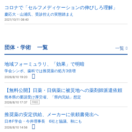
コロナで「セルフメディケーションの伸びしろ理解」
慶応大・山浦氏、受診控えの実態踏まえ
2021/10/11 08:40
団体・学術
一覧
一覧
地域フォーミュラリ、「効果」で明暗
学会シンポ、歯科では推奨薬の処方3倍増
2026/8/10 19:20
【無料公開】日薬・日病薬に被災地への薬剤師派遣依頼
熊本県の要請受け厚労省、「県内完結」想定
2026/8/10 17:37
FREE
推奨薬の安定供給、メーカーに依頼書発出へ
日本F学会・今井理事長 6社と協議、秋にも
2026/8/10 14:56