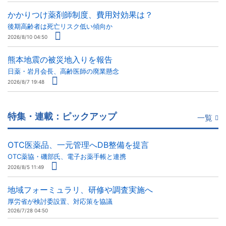
かかりつけ薬剤師制度、費用対効果は？
後期高齢者は死亡リスク低い傾向か
2026/8/10 04:50
熊本地震の被災地入りを報告
日薬・岩月会長、高齢医師の廃業懸念
2026/8/7 19:48
特集・連載：ピックアップ
一覧
OTC医薬品、一元管理へDB整備を提言
OTC薬協・磯部氏、電子お薬手帳と連携
2026/8/5 11:49
地域フォーミュラリ、研修や調査実施へ
厚労省が検討委設置、対応策を協議
2026/7/28 04:50