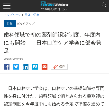
Jump
to
2026年8月11日（火）
navigation
トップページ
>
団体・学術
特集
ピックアップ
歯科領域で初の薬剤師認定制度、年度内
にも開始 日本口腔ケア学会に部会発
足
2021/5/20 04:50
保存
日本口腔ケア学会は、口腔ケアの基礎知識や専門
性を身に付けた、歯科領域で初とみられる薬剤師の
認定制度を今年度中にも始める予定で準備を進めて