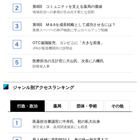
第8回 コミュニティを支える薬局の価値
地域自治への参画が生み出す新たな役割
第9回 M＆Aを成長戦略として成功させるには？
業務スーパーの神戸物産に学ぶロールアップ戦略
OTC遠隔販売、コンビニに「大きな前進」
JFAが報道機関向け説明会
医療担当の主計官に片山氏、次長に八幡氏
財務省人事
ジャンル別アクセスランキング
行政・政治
薬局
団体・学術
その他
医薬担当審議官に中井氏、初の私大出身
厚労省人事、薬局関連施策にも精通
新人候補に薬剤師10人、春の統一地方選まで