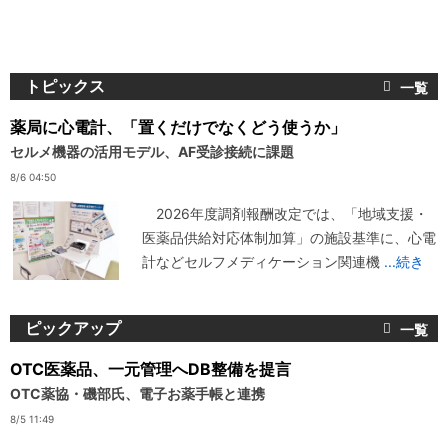
トピックス
薬局に心電計、「置くだけでなくどう使うか」
セルメ機器の活用モデル、AF受診接続に課題
8/6 04:50
2026年度調剤報酬改定では、「地域支援・
医薬品供給対応体制加算」の施設基準に、心電
計などセルフメディケーション関連機
...続き
ピックアップ
OTC医薬品、一元管理へDB整備を提言
OTC薬協・磯部氏、電子お薬手帳と連携
8/5 11:49