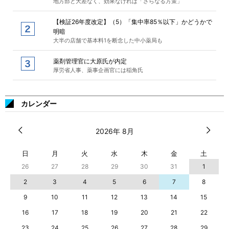
地方部と大差なく、効果なければ「さらなる方策」
【検証26年度改定】（5）「集中率85％以下」かどうかで
明暗
大半の店舗で基本料1を断念した中小薬局も
薬剤管理官に大原氏が内定
厚労省人事、薬事企画官には稲角氏
カレンダー
2026年 8月
日
月
火
水
木
金
土
26
27
28
29
30
31
1
2
3
4
5
6
7
8
9
10
11
12
13
14
15
16
17
18
19
20
21
22
23
24
25
26
27
28
29