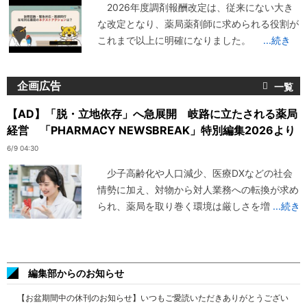
2026年度調剤報酬改定は、従来にない大き
な改定となり、薬局薬剤師に求められる役割が
これまで以上に明確になりました。
...続き
企画広告
【AD】「脱・立地依存」へ急展開 岐路に立たされる薬局
経営 「PHARMACY NEWSBREAK」特別編集2026より
6/9 04:30
少子高齢化や人口減少、医療DXなどの社会
情勢に加え、対物から対人業務への転換が求め
られ、薬局を取り巻く環境は厳しさを増
...続き
編集部からのお知らせ
【お盆期間中の休刊のお知らせ】いつもご愛読いただきありがとうござい