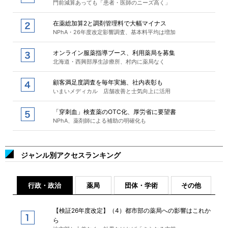
門前減算あっても「患者・医師のニーズ高く」
在薬総加算2と調剤管理料で大幅マイナス
NPhA・26年度改定影響調査、基本料平均は増加
オンライン服薬指導ブース、利用薬局を募集
北海道・西興部厚生診療所、村内に薬局なく
顧客満足度調査を毎年実施、社内表彰も
いまいメディカル 店舗改善と士気向上に活用
「穿刺血」検査薬のOTC化、厚労省に要望書
NPhA、薬剤師による補助の明確化も
ジャンル別アクセスランキング
行政・政治
薬局
団体・学術
その他
【検証26年度改定】（4）都市部の薬局への影響はこれか
ら