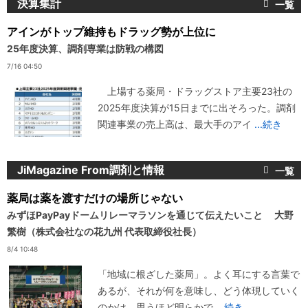
決算集計
アインがトップ維持もドラッグ勢が上位に
25年度決算、調剤専業は防戦の構図
7/16 04:50
上場する薬局・ドラッグストア主要23社の
2025年度決算が15日までに出そろった。調剤
関連事業の売上高は、最大手のアイ
...続き
JiMagazine From調剤と情報
薬局は薬を渡すだけの場所じゃない
みずほPayPayドームリレーマラソンを通じて伝えたいこと 大野
繁樹（株式会社なの花九州 代表取締役社長）
8/4 10:48
「地域に根ざした薬局」。よく耳にする言葉で
あるが、それが何を意味し、どう体現していく
のかは、思うほど明らかで
...続き