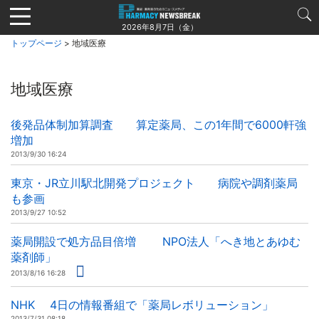
Jump
to
2026年8月7日（金）
navigation
トップページ
> 地域医療
地域医療
後発品体制加算調査 算定薬局、この1年間で6000軒強
増加
2013/9/30 16:24
東京・JR立川駅北開発プロジェクト 病院や調剤薬局
も参画
2013/9/27 10:52
薬局開設で処方品目倍増 NPO法人「へき地とあゆむ
薬剤師」
2013/8/16 16:28
NHK 4日の情報番組で「薬局レボリューション」
2013/7/31 08:18