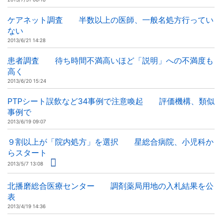
ケアネット調査 半数以上の医師、一般名処方行ってい
ない
2013/6/21 14:28
患者調査 待ち時間不満高いほど「説明」への不満度も
高く
2013/6/20 15:24
PTPシート誤飲など34事例で注意喚起 評価機構、類似
事例で
2013/6/19 09:07
９割以上が「院内処方」を選択 星総合病院、小児科か
らスタート
2013/5/7 13:08
北播磨総合医療センター 調剤薬局用地の入札結果を公
表
2013/4/19 14:36