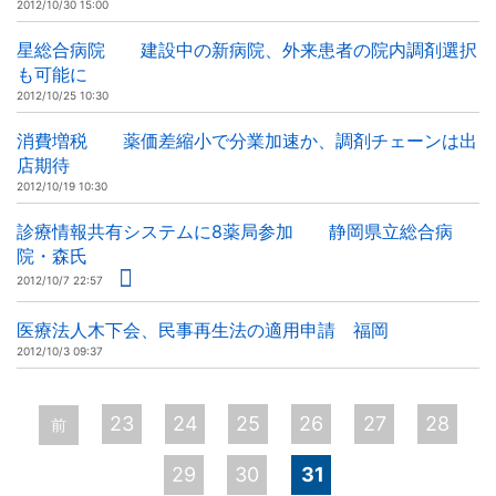
2012/10/30 15:00
星総合病院 建設中の新病院、外来患者の院内調剤選択
も可能に
2012/10/25 10:30
消費増税 薬価差縮小で分業加速か、調剤チェーンは出
店期待
2012/10/19 10:30
診療情報共有システムに8薬局参加 静岡県立総合病
院・森氏
2012/10/7 22:57
医療法人木下会、民事再生法の適用申請 福岡
2012/10/3 09:37
ペ
23
24
25
26
27
28
前
ー
29
30
31
ジ