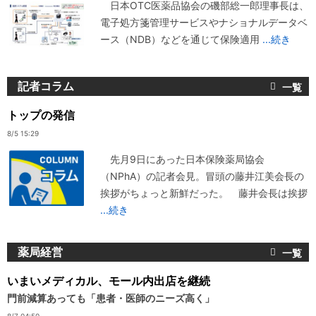
日本OTC医薬品協会の磯部総一郎理事長は、
電子処方箋管理サービスやナショナルデータベ
ース（NDB）などを通じて保険適用
...続き
記者コラム
トップの発信
8/5 15:29
先月9日にあった日本保険薬局協会
（NPhA）の記者会見。冒頭の藤井江美会長の
挨拶がちょっと新鮮だった。 藤井会長は挨拶
...続き
薬局経営
いまいメディカル、モール内出店を継続
門前減算あっても「患者・医師のニーズ高く」