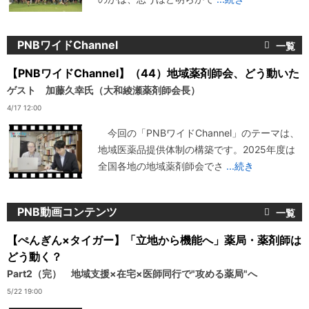
PNBワイドChannel
【PNBワイドChannel】（44）地域薬剤師会、どう動いた
ゲスト 加藤久幸氏（大和綾瀬薬剤師会長）
4/17 12:00
今回の「PNBワイドChannel」のテーマは、
地域医薬品提供体制の構築です。2025年度は
全国各地の地域薬剤師会でさ
...続き
PNB動画コンテンツ
【ぺんぎん×タイガー】「立地から機能へ」薬局・薬剤師は
どう動く？
Part2（完） 地域支援×在宅×医師同行で"攻める薬局"へ
5/22 19:00