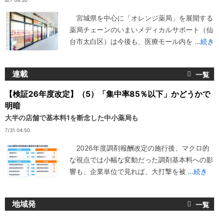
8/7 04:50
宮城県を中心に「オレンジ薬局」を展開する
薬局チェーンのいまいメディカルサポート（仙
台市太白区）は今後も、医療モール内を
...続き
連載
【検証26年度改定】（5）「集中率85％以下」かどうかで
明暗
大半の店舗で基本料1を断念した中小薬局も
7/31 04:50
2026年度調剤報酬改定の施行後、マクロ的
な視点では小幅な変動だった調剤基本料への影
響も、企業単位で見れば、大打撃を被
...続き
地域発