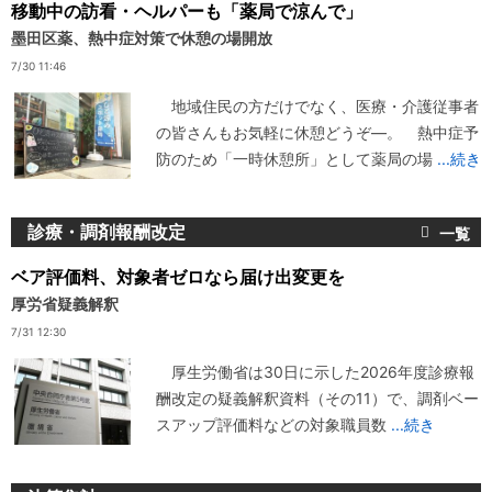
移動中の訪看・ヘルパーも「薬局で涼んで」
墨田区薬、熱中症対策で休憩の場開放
7/30 11:46
地域住民の方だけでなく、医療・介護従事者
の皆さんもお気軽に休憩どうぞ―。 熱中症予
防のため「一時休憩所」として薬局の場
...続き
診療・調剤報酬改定
ベア評価料、対象者ゼロなら届け出変更を
厚労省疑義解釈
7/31 12:30
厚生労働省は30日に示した2026年度診療報
酬改定の疑義解釈資料（その11）で、調剤ベー
スアップ評価料などの対象職員数
...続き