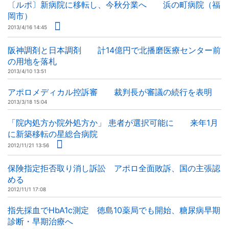
〔ルポ〕新病院に移転し、今秋分業へ 浜の町病院（福
岡市）
2013/4/16 14:45
阪神調剤と日本調剤 計14億円で北播磨医療センター前
の用地を落札
2013/4/10 13:51
アポロメディカル控訴審 裁判長が審議の続行を表明
2013/3/18 15:04
「院内処方か院外処方か」 患者が選択可能に 来年1月
に新築移転の星総合病院
2012/11/21 13:56
保険指定拒否取り消し訴訟 アポロ全面敗訴、国の主張認
める
2012/11/1 17:08
指先採血でHbA1c測定 徳島10薬局でも開始、糖尿病早期
診断・早期治療へ