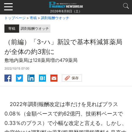
Jump
to
2026年8月8日（土）
navigation
トップページ
>
寄稿
>
調剤報酬ウオッチ
寄稿
調剤報酬ウオッチ
（前編）「3-ハ」新設で基本料減算薬局
が全体の約3割に
敷地内薬局は128薬局増の479薬局
2022/10/15 07:00
保存
2022年調剤報酬改定は率だけを見ればプラス
0.08％（金額ベースで約62億円、技術料ベースで
0.33％のプラス）で小幅な改定と言える。しかし、