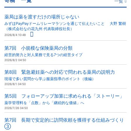
寄稿
一覧
一覧
薬局は薬を渡すだけの場所じゃない
みずほPayPayドームリレーマラソンを通じて伝えたいこと 大野 繁樹
（株式会社なの花九州 代表取締役社長）
2026/8/4 10:48
第7回 小規模な保険薬局の分類
経営的努力と対人業務で見る7つの経営タイプ
2026/8/2 04:50
第8回 緊急避妊薬への対応で問われる薬局の説明力
現場で多い質問から学ぶ服薬指導のポイント（後編）
2026/8/1 04:50
第5回 フォローアップ加算に求められる「ストーリー」
薬学管理料を「点数」から「継続的な価値」へ
2026/7/26 04:50
第7回 長期で安定的に訪問依頼を獲得する仕組みづくり
③