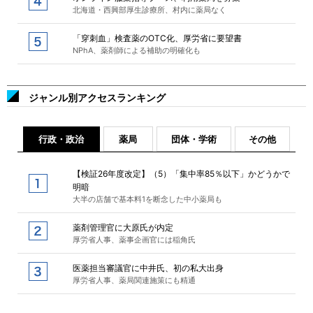
北海道・西興部厚生診療所、村内に薬局なく
「穿刺血」検査薬のOTC化、厚労省に要望書
NPhA、薬剤師による補助の明確化も
ジャンル別アクセスランキング
行政・政治
薬局
団体・学術
その他
【検証26年度改定】（5）「集中率85％以下」かどうかで
明暗
大半の店舗で基本料1を断念した中小薬局も
薬剤管理官に大原氏が内定
厚労省人事、薬事企画官には稲角氏
医薬担当審議官に中井氏、初の私大出身
厚労省人事、薬局関連施策にも精通