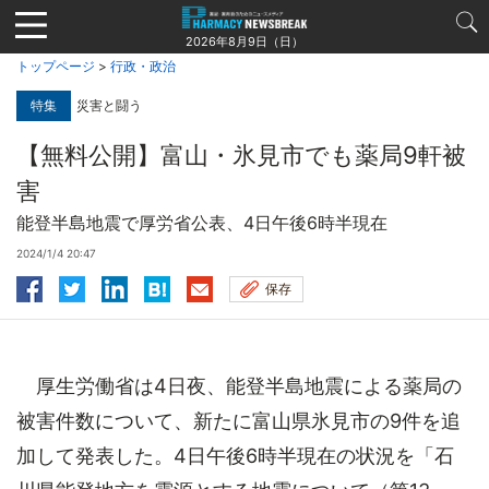
Jump
to
2026年8月9日（日）
navigation
トップページ
>
行政・政治
特集
災害と闘う
【無料公開】富山・氷見市でも薬局9軒被
害
能登半島地震で厚労省公表、4日午後6時半現在
2024/1/4 20:47
保存
厚生労働省は4日夜、能登半島地震による薬局の
被害件数について、新たに富山県氷見市の9件を追
加して発表した。4日午後6時半現在の状況を「石