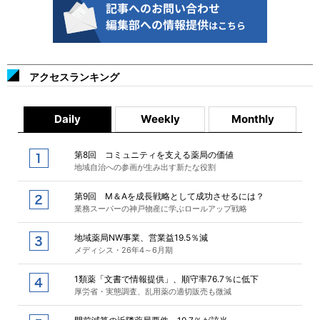
アクセスランキング
Daily
Weekly
Monthly
第8回 コミュニティを支える薬局の価値
地域自治への参画が生み出す新たな役割
第9回 M＆Aを成長戦略として成功させるには？
業務スーパーの神戸物産に学ぶロールアップ戦略
地域薬局NW事業、営業益19.5％減
メディシス・26年4～6月期
1類薬「文書で情報提供」、順守率76.7％に低下
厚労省・実態調査、乱用薬の適切販売も微減