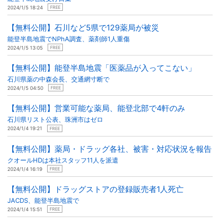
2024/1/5 18:24
FREE
【無料公開】石川など5県で129薬局が被災
能登半島地震でNPhA調査、薬剤師1人重傷
2024/1/5 13:05
FREE
【無料公開】能登半島地震「医薬品が入ってこない」
石川県薬の中森会長、交通網寸断で
2024/1/5 04:50
FREE
【無料公開】営業可能な薬局、能登北部で4軒のみ
石川県リスト公表、珠洲市はゼロ
2024/1/4 19:21
FREE
【無料公開】薬局・ドラッグ各社、被害・対応状況を報告
クオールHDは本社スタッフ11人を派遣
2024/1/4 16:19
FREE
【無料公開】ドラッグストアの登録販売者1人死亡
JACDS、能登半島地震で
2024/1/4 15:51
FREE