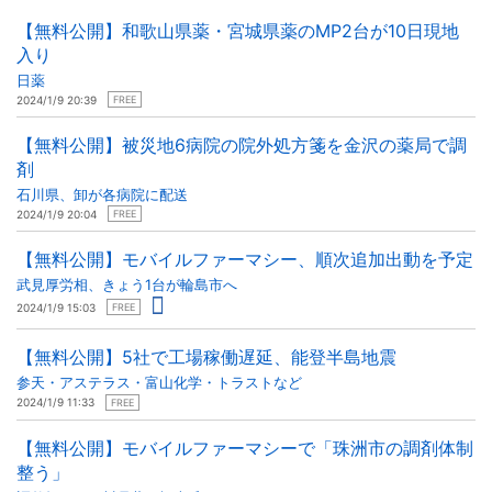
【無料公開】和歌山県薬・宮城県薬のMP2台が10日現地
入り
日薬
2024/1/9 20:39
FREE
【無料公開】被災地6病院の院外処方箋を金沢の薬局で調
剤
石川県、卸が各病院に配送
2024/1/9 20:04
FREE
【無料公開】モバイルファーマシー、順次追加出動を予定
武見厚労相、きょう1台が輪島市へ
2024/1/9 15:03
FREE
【無料公開】5社で工場稼働遅延、能登半島地震
参天・アステラス・富山化学・トラストなど
2024/1/9 11:33
FREE
【無料公開】モバイルファーマシーで「珠洲市の調剤体制
整う」