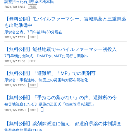
調整担った石川県薬の橋本氏
2024/1/8 12:14
FREE
【無料公開】モバイルファーマシー、宮城県薬と三重県薬
も出動準備中
厚労省公表、7日午後1時30分現在
2024/1/7 17:22
FREE
【無料公開】能登地震でモバイルファーマシー初投入
7日早朝に出陣式、DMATやJMATに同行し調剤へ
2024/1/7 11:06
FREE
【無料公開】「避難所」「MP」での調剤可
厚労省・事務連絡、制度上の災害時対応を明確化
2024/1/5 19:55
FREE
【無料公開】「手持ちの薬がない」の声、避難所の今
被災地視察した石川県薬の乙田氏「衛生管理も課題」
2024/1/5 19:50
FREE
【無料公開】薬剤師派遣に備え、都道府県薬の体制調査
能登半島地震受け日薬