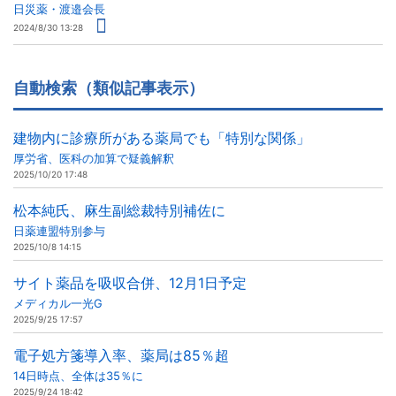
日災薬・渡邉会長
2024/8/30 13:28
自動検索（類似記事表示）
建物内に診療所がある薬局でも「特別な関係」
厚労省、医科の加算で疑義解釈
2025/10/20 17:48
松本純氏、麻生副総裁特別補佐に
日薬連盟特別参与
2025/10/8 14:15
サイト薬品を吸収合併、12月1日予定
メディカル一光G
2025/9/25 17:57
電子処方箋導入率、薬局は85％超
14日時点、全体は35％に
2025/9/24 18:42