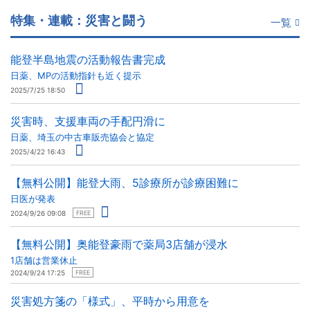
特集・連載：災害と闘う
一覧
能登半島地震の活動報告書完成
日薬、MPの活動指針も近く提示
2025/7/25 18:50
災害時、支援車両の手配円滑に
日薬、埼玉の中古車販売協会と協定
2025/4/22 16:43
【無料公開】能登大雨、5診療所が診療困難に
日医が発表
2024/9/26 09:08
FREE
【無料公開】奥能登豪雨で薬局3店舗が浸水
1店舗は営業休止
2024/9/24 17:25
FREE
災害処方箋の「様式」、平時から用意を