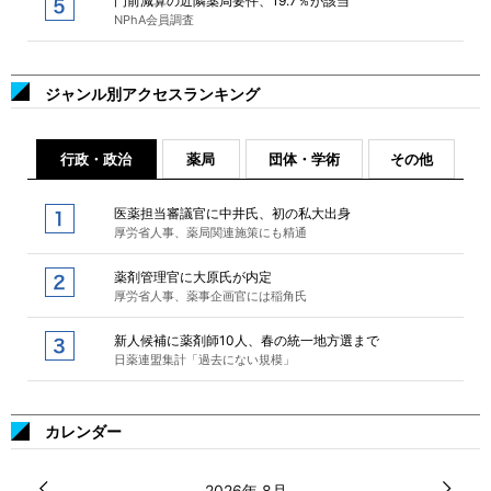
門前減算の近隣薬局要件、19.7％が該当
NPhA会員調査
ジャンル別アクセスランキング
行政・政治
薬局
団体・学術
その他
医薬担当審議官に中井氏、初の私大出身
厚労省人事、薬局関連施策にも精通
薬剤管理官に大原氏が内定
厚労省人事、薬事企画官には稲角氏
新人候補に薬剤師10人、春の統一地方選まで
日薬連盟集計「過去にない規模」
カレンダー
2026年 8月