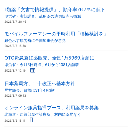
1類薬「文書で情報提供」、順守率76.7％に低下
厚労省・実態調査、乱用薬の適切販売も微減
2026/8/7 20:46
モバイルファーマシーの平時利用「積極検討を」
難色示す厚労省に全国知事会が意見
2026/8/7 15:56
OTC緊急避妊薬販売、全国1万5969店舗に
厚労省・今月3日時点、6月から1381店舗増
2026/8/7 12:16
日本薬局方、二十改正へ基本方針
局方部会、目標は31年4月施行
2026/8/7 09:13
オンライン服薬指導ブース、利用薬局を募集
北海道・西興部厚生診療所、村内に薬局なく
2026/8/6 18:11