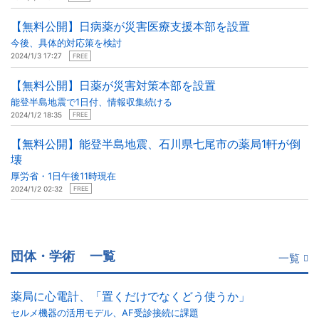
【無料公開】日病薬が災害医療支援本部を設置
今後、具体的対応策を検討
2024/1/3 17:27
FREE
【無料公開】日薬が災害対策本部を設置
能登半島地震で1日付、情報収集続ける
2024/1/2 18:35
FREE
【無料公開】能登半島地震、石川県七尾市の薬局1軒が倒
壊
厚労省・1日午後11時現在
2024/1/2 02:32
FREE
団体・学術
一覧
一覧
薬局に心電計、「置くだけでなくどう使うか」
セルメ機器の活用モデル、AF受診接続に課題