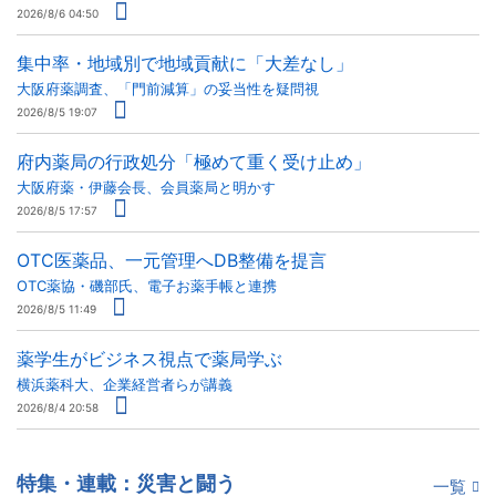
2026/8/6 04:50
集中率・地域別で地域貢献に「大差なし」
大阪府薬調査、「門前減算」の妥当性を疑問視
2026/8/5 19:07
府内薬局の行政処分「極めて重く受け止め」
大阪府薬・伊藤会長、会員薬局と明かす
2026/8/5 17:57
OTC医薬品、一元管理へDB整備を提言
OTC薬協・磯部氏、電子お薬手帳と連携
2026/8/5 11:49
薬学生がビジネス視点で薬局学ぶ
横浜薬科大、企業経営者らが講義
2026/8/4 20:58
特集・連載：災害と闘う
一覧