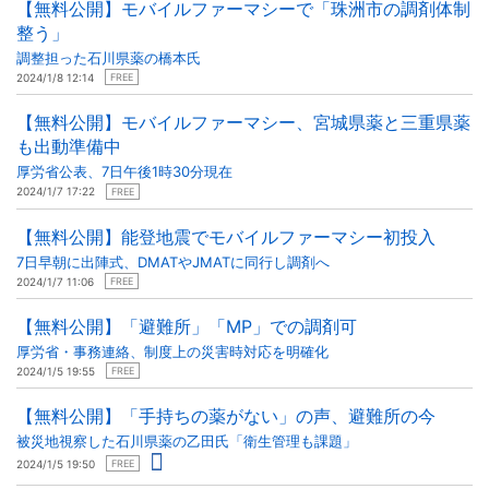
【無料公開】モバイルファーマシーで「珠洲市の調剤体制
整う」
調整担った石川県薬の橋本氏
2024/1/8 12:14
FREE
【無料公開】モバイルファーマシー、宮城県薬と三重県薬
も出動準備中
厚労省公表、7日午後1時30分現在
2024/1/7 17:22
FREE
【無料公開】能登地震でモバイルファーマシー初投入
7日早朝に出陣式、DMATやJMATに同行し調剤へ
2024/1/7 11:06
FREE
【無料公開】「避難所」「MP」での調剤可
厚労省・事務連絡、制度上の災害時対応を明確化
2024/1/5 19:55
FREE
【無料公開】「手持ちの薬がない」の声、避難所の今
被災地視察した石川県薬の乙田氏「衛生管理も課題」
2024/1/5 19:50
FREE