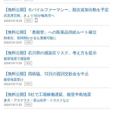
【無料公開】モバイルファーマシー、順次追加出動を予定
武見厚労相、きょう1台が輪島市へ
2024/1/9 15:03
FREE
【無料公開】「奥能登」への医薬品供給ルート確立
卸各社、長時間かかるも運搬可能に
2024/1/9 14:47
FREE
【無料公開】石川県の感染症リスク、考え方を提示
能登地震で感染研
2024/1/9 11:33
FREE
【無料公開】四病協、12日の賀詞交歓会を中止
能登地震受け
2024/1/9 11:33
FREE
【無料公開】5社で工場稼働遅延、能登半島地震
参天・アステラス・富山化学・トラストなど
2024/1/9 11:33
FREE