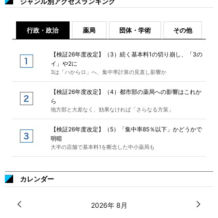
ジャンル別アクセスランキング
行政・政治
薬局
団体・学術
その他
【検証26年度改定】（3）続く基本料1の切り崩し、「3の
イ」や2に
3は「ハからロ」へ、集中率計算の見直し影響か
【検証26年度改定】（4）都市部の薬局への影響はこれか
ら
地方部と大差なく、効果なければ「さらなる方策」
【検証26年度改定】（5）「集中率85％以下」かどうかで
明暗
大半の店舗で基本料1を断念した中小薬局も
カレンダー
2026年 8月