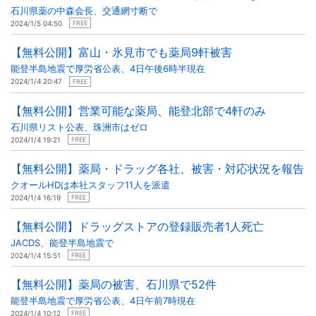
石川県薬の中森会長、交通網寸断で
2024/1/5 04:50
FREE
【無料公開】富山・氷見市でも薬局9軒被害
能登半島地震で厚労省公表、4日午後6時半現在
2024/1/4 20:47
FREE
【無料公開】営業可能な薬局、能登北部で4軒のみ
石川県リスト公表、珠洲市はゼロ
2024/1/4 19:21
FREE
【無料公開】薬局・ドラッグ各社、被害・対応状況を報告
クオールHDは本社スタッフ11人を派遣
2024/1/4 16:19
FREE
【無料公開】ドラッグストアの登録販売者1人死亡
JACDS、能登半島地震で
2024/1/4 15:51
FREE
【無料公開】薬局の被害、石川県で52件
能登半島地震で厚労省公表、4日午前7時現在
2024/1/4 10:12
FREE