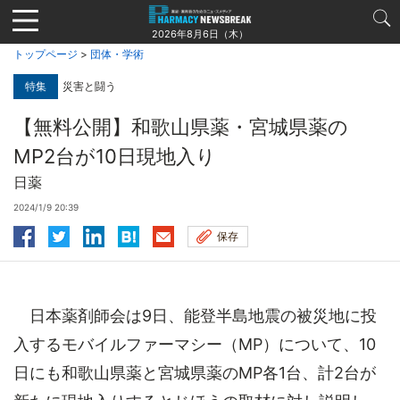
Jump
to
2026年8月6日（木）
navigation
トップページ
>
団体・学術
特集
災害と闘う
【無料公開】和歌山県薬・宮城県薬の
MP2台が10日現地入り
日薬
2024/1/9 20:39
保存
日本薬剤師会は9日、能登半島地震の被災地に投
入するモバイルファーマシー（MP）について、10
日にも和歌山県薬と宮城県薬のMP各1台、計2台が