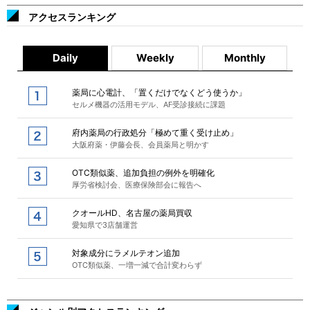
アクセスランキング
Daily
Weekly
Monthly
薬局に心電計、「置くだけでなくどう使うか」
セルメ機器の活用モデル、AF受診接続に課題
府内薬局の行政処分「極めて重く受け止め」
大阪府薬・伊藤会長、会員薬局と明かす
OTC類似薬、追加負担の例外を明確化
厚労省検討会、医療保険部会に報告へ
クオールHD、名古屋の薬局買収
愛知県で3店舗運営
対象成分にラメルテオン追加
OTC類似薬、一増一減で合計変わらず