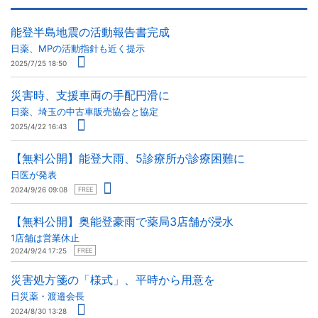
能登半島地震の活動報告書完成
日薬、MPの活動指針も近く提示
2025/7/25 18:50
災害時、支援車両の手配円滑に
日薬、埼玉の中古車販売協会と協定
2025/4/22 16:43
【無料公開】能登大雨、5診療所が診療困難に
日医が発表
2024/9/26 09:08
FREE
【無料公開】奥能登豪雨で薬局3店舗が浸水
1店舗は営業休止
2024/9/24 17:25
FREE
災害処方箋の「様式」、平時から用意を
日災薬・渡邉会長
2024/8/30 13:28