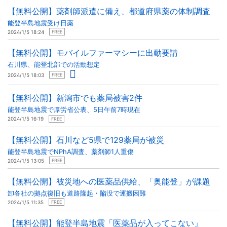
【無料公開】薬剤師派遣に備え、都道府県薬の体制調査
能登半島地震受け日薬
2024/1/5 18:24
FREE
【無料公開】モバイルファーマシーに出動要請
石川県、能登北部での活動想定
2024/1/5 18:03
FREE
【無料公開】新潟市でも薬局被害2件
能登半島地震で厚労省公表、5日午前7時現在
2024/1/5 16:19
FREE
【無料公開】石川など5県で129薬局が被災
能登半島地震でNPhA調査、薬剤師1人重傷
2024/1/5 13:05
FREE
【無料公開】被災地への医薬品供給、「奥能登」が課題
卸各社の拠点復旧も道路隆起・陥没で運搬困難
2024/1/5 11:35
FREE
【無料公開】能登半島地震「医薬品が入ってこない」